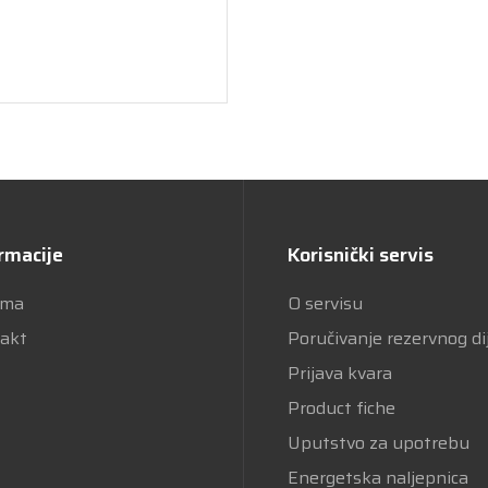
rmacije
Korisnički servis
ama
O servisu
akt
Poručivanje rezervnog di
Prijava kvara
Product fiche
Uputstvo za upotrebu
Energetska naljepnica