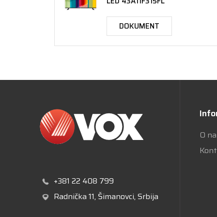
LED 43A11F315FL
DOKUMENT
Info
O n
Kont
+381 22 408 799
Radnička 11
, Šimanovci, Srbija