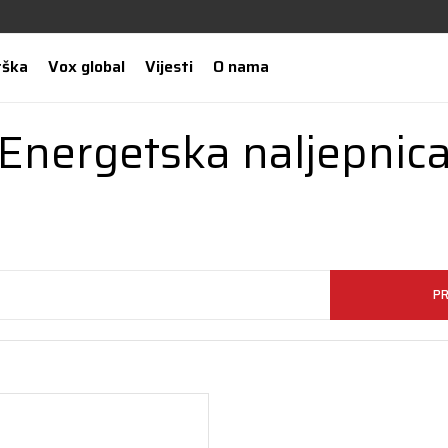
rška
Vox global
Vijesti
O nama
Energetska naljepnic
PR