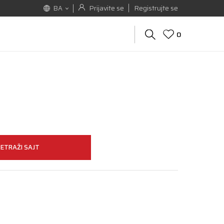
Prijavite se
Registrujte se
BA
0
a
ETRAŽI SAJT