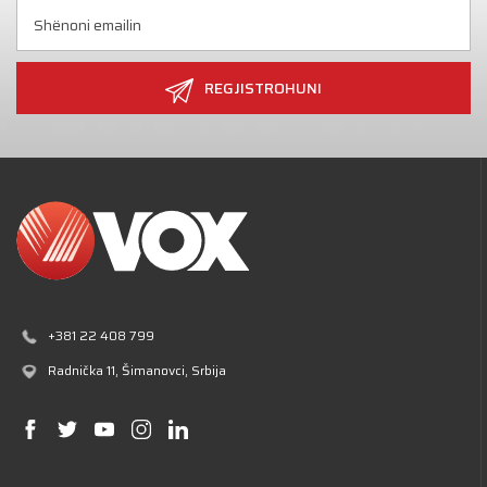
REGJISTROHUNI
+381 22 408 799
Radnička 11
, Šimanovci, Srbija