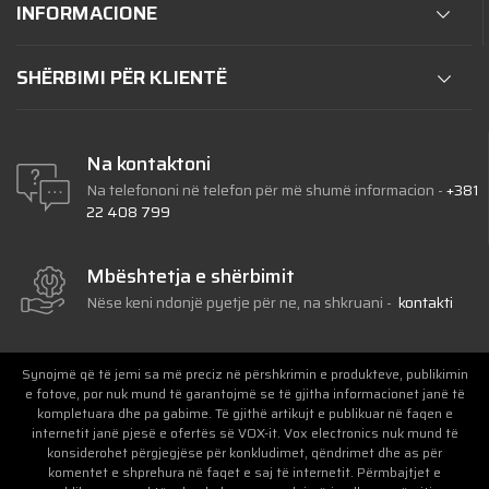
INFORMACIONE
SHËRBIMI PËR KLIENTË
Na kontaktoni
Na telefononi në telefon për më shumë informacion
-
+381
22 408 799
Mbështetja e shërbimit
Nëse keni ndonjë pyetje për ne, na shkruani
-
kontakti
Synojmë që të jemi sa më preciz në përshkrimin e produkteve, publikimin
e fotove, por nuk mund të garantojmë se të gjitha informacionet janë të
kompletuara dhe pa gabime. Të gjithë artikujt e publikuar në faqen e
internetit janë pjesë e ofertës së VOX-it. Vox electronics nuk mund të
konsiderohet përgjegjëse për konkludimet, qëndrimet dhe as për
komentet e shprehura në faqet e saj të internetit. Përmbajtjet e