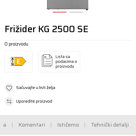
Frižider KG 2500 SE
O proizvodu
Lista sa
podacima o
proizvodu
Sačuvajte u listi želja
Uporedite proizvod
ška
Komentari
Ističemo
Tehnički detalji