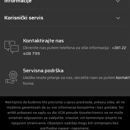
Informacije
Korisnički servis
Kontaktirajte nas
Okrenite nas putem telefona za više informacija -
+381 22
408 799
Servisna podrška
Ukoliko imate pitanje za nas, obratite nam se putem
kontakt
forme.
Nastojimo da budemo što precizniji u opisu proizvoda, prikazu slika, ali ne
možemo garantovati da su sve informacije kompletne i bez grešaka. Svi
artikli prikazani na sajtu su dio VOX ponude.Voxelectronics se ne može
smatrati odgovornim za zaključke, stavove, niti komentare iznijete na
njegovim stranicama. Objavljeni sadržaji mogu biti izmijenjeni bez
prethodne najave i napomene.