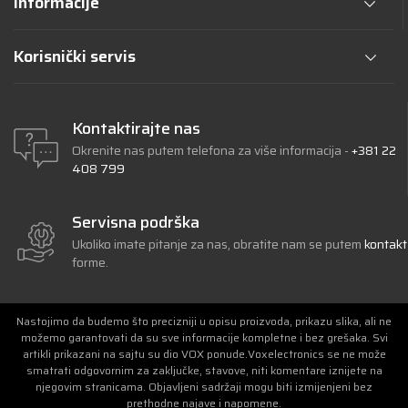
Informacije
Korisnički servis
Kontaktirajte nas
Okrenite nas putem telefona za više informacija -
+381 22
408 799
Servisna podrška
Ukoliko imate pitanje za nas, obratite nam se putem
kontakt
forme.
Nastojimo da budemo što precizniji u opisu proizvoda, prikazu slika, ali ne
možemo garantovati da su sve informacije kompletne i bez grešaka. Svi
artikli prikazani na sajtu su dio VOX ponude.Voxelectronics se ne može
smatrati odgovornim za zaključke, stavove, niti komentare iznijete na
njegovim stranicama. Objavljeni sadržaji mogu biti izmijenjeni bez
prethodne najave i napomene.