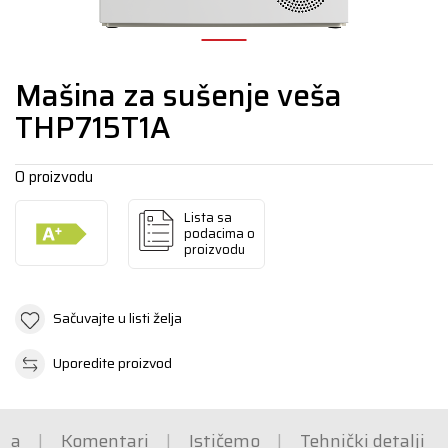
Mašina za sušenje veša
THP715T1A
O proizvodu
Lista sa
podacima o
proizvodu
Sačuvajte u listi želja
Uporedite proizvod
ška
Komentari
Ističemo
Tehnički detalji