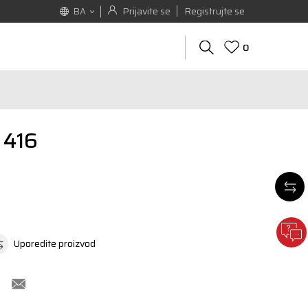
Prijavite se
Registrujte se
BA
0
 416
Uporedite proizvod