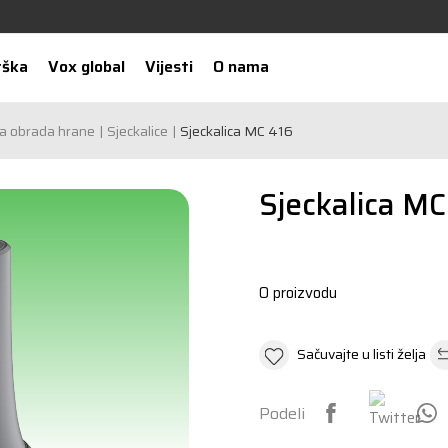
rška
Vox global
Vijesti
O nama
a obrada hrane
Sjeckalice
Sjeckalica MC 416
Sjeckalica MC
O proizvodu
Sačuvajte u listi želja
Podeli