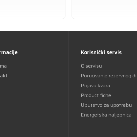
rmacije
Korisnički servis
ama
O servisu
akt
Poručivanje rezervnog di
Prijava kvara
Product fiche
Uputstvo za upotrebu
Energetska naljepnica