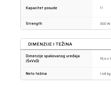
Kapacitet posude
1 l
Strength
300 W
DIMENZIJE I TEŽINA
Dimenzije spakovanog uređaja
19,4 x 
(ŠxVxD)
Neto težina
1.48 kg