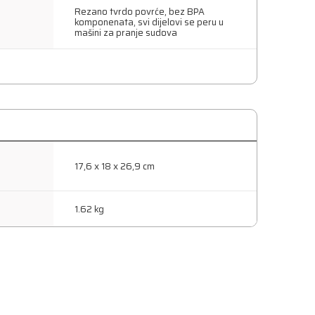
Rezano tvrdo povrće, bez BPA
komponenata, svi dijelovi se peru u
mašini za pranje sudova
17,6 x 18 x 26,9 cm
1.62 kg