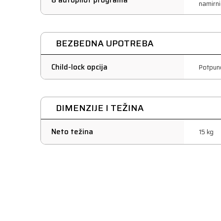
8 autopilot programa
namirni
BEZBEDNA UPOTREBA
Child-lock opcija
Potpun
DIMENZIJE I TEŽINA
Neto težina
15 kg