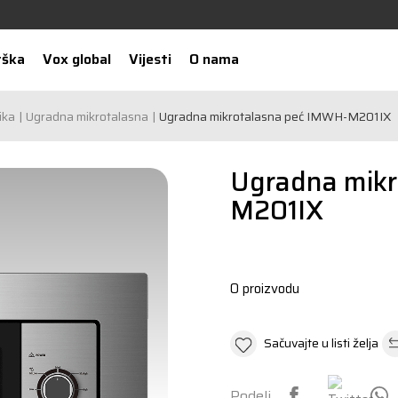
rška
Vox global
Vijesti
O nama
ika
Ugradna mikrotalasna
Ugradna mikrotalasna peć IMWH-M201IX
Ugradna mikr
M201IX
O proizvodu
Sačuvajte u listi želja
Podeli