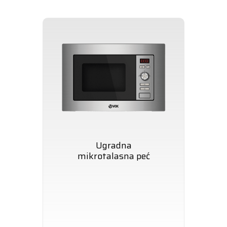
Ugradna
mikrotalasna peć
IMWH-GD202 IX