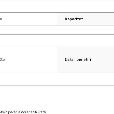
Kapacitet
na
Ostali benefiti
čka
tsko pečenje određenih vrsta