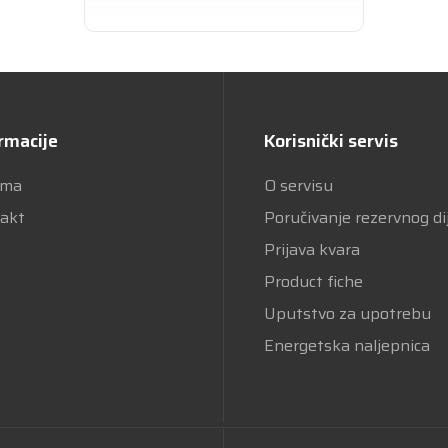
rmacije
Korisnički servis
ama
O servisu
akt
Poručivanje rezervnog di
Prijava kvara
Product fiche
Uputstvo za upotrebu
Energetska naljepnica