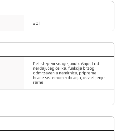
20 l
Pet stepeni snage, unutrašnjost od
nerđajućeg čelika, funkcija brzog
odmrzavanja namirnica, priprema
hrane sistemom rotiranja, osvjetljenje
rerne