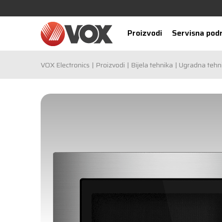
Proizvodi
Servisna pod
VOX Electronics
Proizvodi
Bijela tehnika
Ugradna tehn