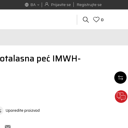
Prijavite se
Registrujte se
BA
0
otalasna peć IMWH-
Uporedite proizvod