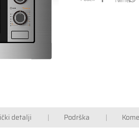
čki detalji
Podrška
Kome