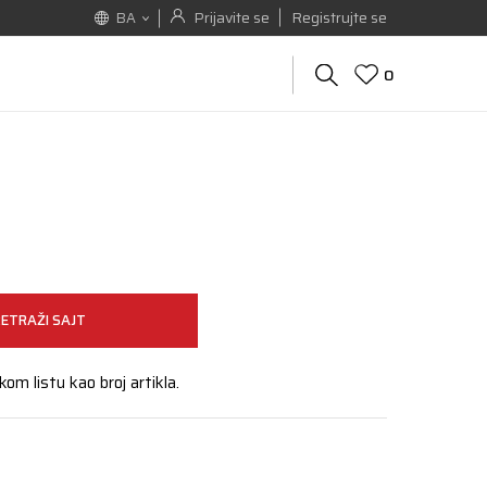
Prijavite se
Registrujte se
BA
0
u
ETRAŽI SAJT
kom listu kao broj artikla.