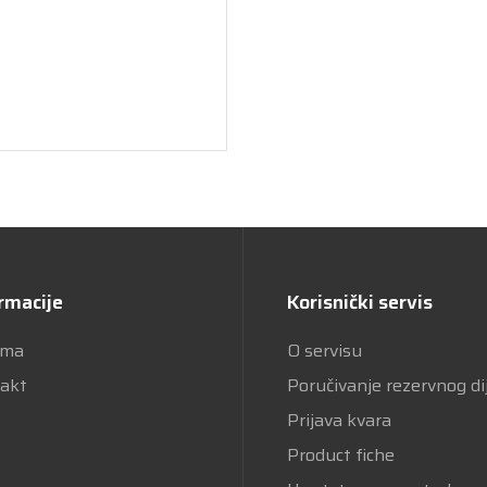
rmacije
Korisnički servis
ama
O servisu
akt
Poručivanje rezervnog di
Prijava kvara
Product fiche