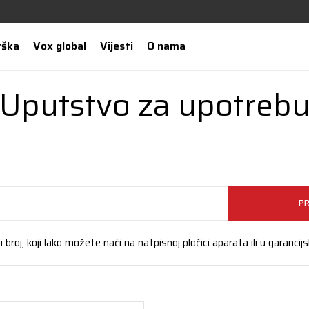
rška
Vox global
Vijesti
O nama
Uputstvo za upotreb
PR
 broj, koji lako možete naći na natpisnoj pločici aparata ili u garancijs