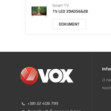
Smart TV
TV LED 39ADS662B
DOKUMENT
Info
O n
Kont
+381 22 408 799