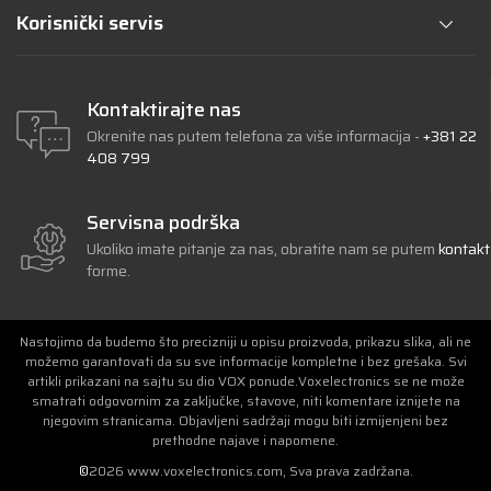
Korisnički servis
Kontaktirajte nas
Okrenite nas putem telefona za više informacija -
+381 22
408 799
Servisna podrška
Ukoliko imate pitanje za nas, obratite nam se putem
kontakt
forme.
Nastojimo da budemo što precizniji u opisu proizvoda, prikazu slika, ali ne
možemo garantovati da su sve informacije kompletne i bez grešaka. Svi
artikli prikazani na sajtu su dio VOX ponude.Voxelectronics se ne može
smatrati odgovornim za zaključke, stavove, niti komentare iznijete na
njegovim stranicama. Objavljeni sadržaji mogu biti izmijenjeni bez
prethodne najave i napomene.
©
2026
www.voxelectronics.com
, Sva prava zadržana.