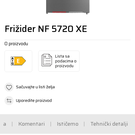
Frižider NF 5720 XE
O proizvodu
Lista sa
podacima o
proizvodu
Sačuvajte u listi želja
Uporedite proizvod
ška
Komentari
Ističemo
Tehnički detalji