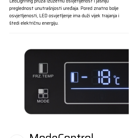
LedLighting pruža izuzetnu osvjetljenost i jasniju
preglednost unutrašnjosti uređaja. Pored znatno bolje
osvjetljenosti, LED osvjetljenje ima duži vijek trajanja i
štedi električnu energiju.
ModeControl