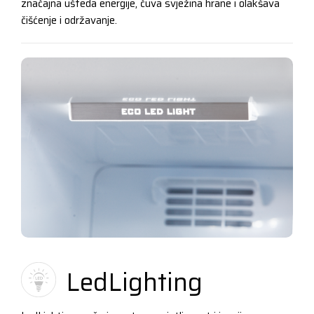
značajna ušteda energije, čuva svježina hrane i olakšava
čišćenje i održavanje.
LedLighting