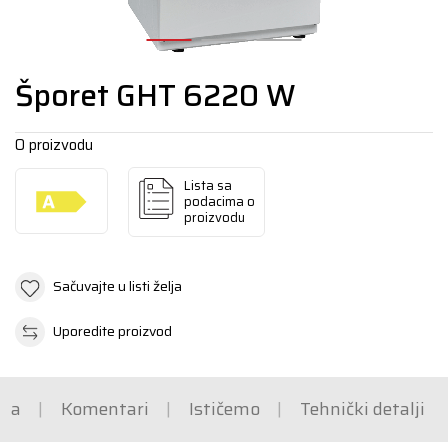
Šporet GHT 6220 W
O proizvodu
Lista sa
podacima o
proizvodu
Sačuvajte u listi želja
Uporedite proizvod
ška
Komentari
Ističemo
Tehnički detalji