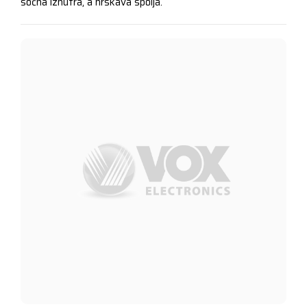
sočna iznutra, a hrskava spolja.