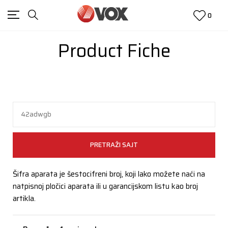
0
Product Fiche
PRETRAŽI SAJT
Šifra aparata je šestocifreni broj, koji lako možete naći na
natpisnoj pločici aparata ili u garancijskom listu kao broj
artikla.