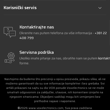
Korisnički servis
Kontaktirajte nas
Okrenite nas putem telefona za više informacija -
+381 22
408 799
Servisna podrška
Ukoliko imate pitanje za nas, obratite nam se putem
kontakt
forme.
Nastojimo da budemo što precizniji u opisu proizvoda, prikazu slika, ali ne
možemo garantovati da su sve informacije kompletne i bez grešaka. Svi
artikli prikazani na sajtu su dio VOX ponude.Voxelectronics se ne može
smatrati odgovornim za zaključke, stavove, niti komentare iznijete na
njegovim stranicama. Objavljeni sadržaji mogu biti izmijenjeni bez
prethodne najave i napomene.
©
2026
www.voxelectronics.com
, Sva prava zadržana.