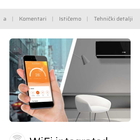
ška
Komentari
Ističemo
Tehnički detalji