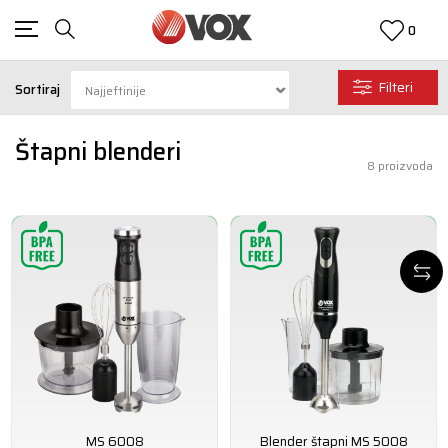
0
Filteri
Sortiraj
Štapni blenderi
8
proizvoda
MS 6008
Blender štapni MS 5008