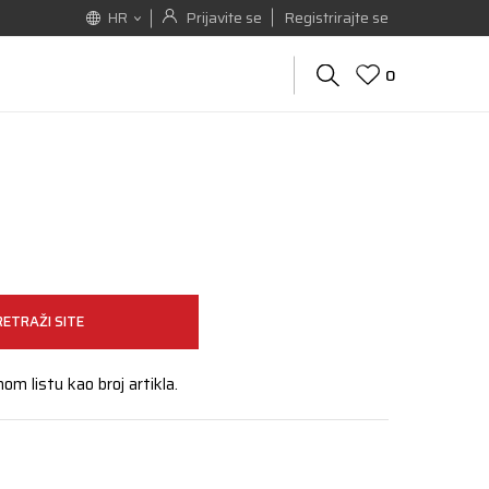
Prijavite se
Registrirajte se
HR
0
RETRAŽI SITE
nom listu kao broj artikla.