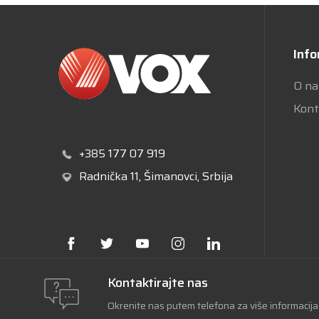
Info
O n
Kont
+385 177 07 919
Radnička 11
, Šimanovci, Srbija
Kontaktirajte nas
Okrenite nas putem telefona za više informacij