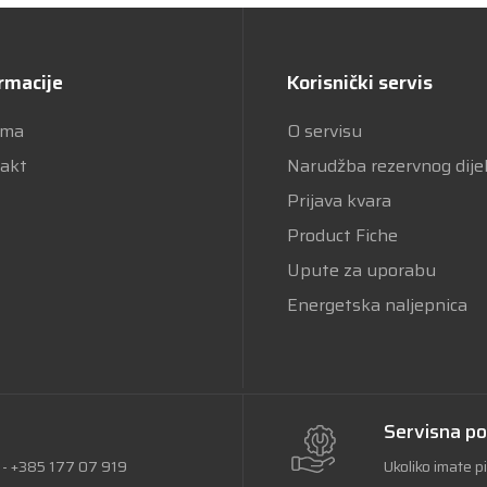
rmacije
Korisnički servis
ama
O servisu
akt
Narudžba rezervnog dije
Prijava kvara
Product Fiche
Upute za uporabu
Energetska naljepnica
Servisna p
a - +385 177 07 919
Ukoliko imate p