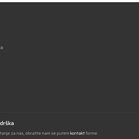
la
odrška
itanje za nas, obratite nam se putem
kontakt
forme.