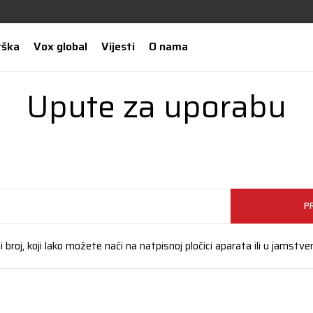
rška
Vox global
Vijesti
O nama
Upute za uporabu
P
 broj, koji lako možete naći na natpisnoj pločici aparata ili u jamstve