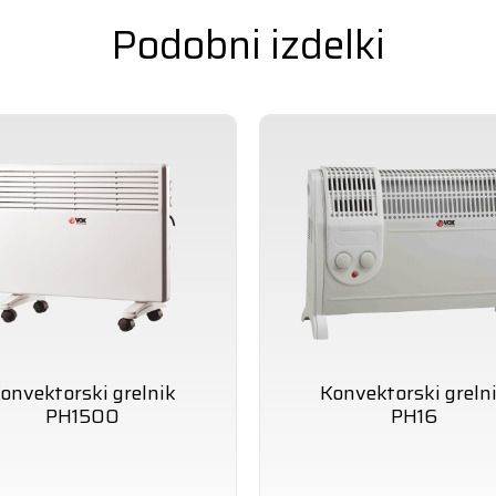
Podobni izdelki
onvektorski grelnik
Konvektorski greln
PH1500
PH16