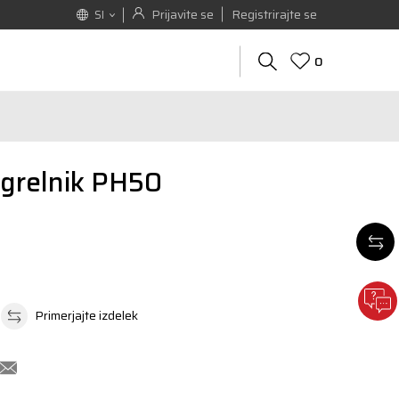
Prijavite se
Registrirajte se
SI
0
 grelnik PH50
Primerjajte izdelek