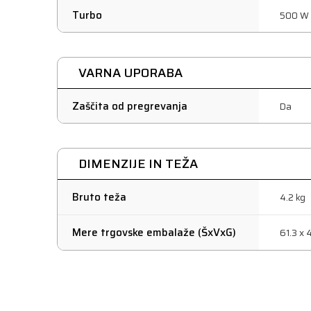
Turbo
500 W
VARNA UPORABA
Zaščita od pregrevanja
Da
DIMENZIJE IN TEŽA
Bruto teža
4.2 kg
Mere trgovske embalaže (ŠxVxG)
61.3 x 