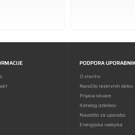
ORMACIJE
PODPORA UPORABNI
s
O storitvi
akt
Naročilo rezervnih delov
Prijava okvare
Katalog izdelkov
Navodilo za uporabo
Energijska nalepka