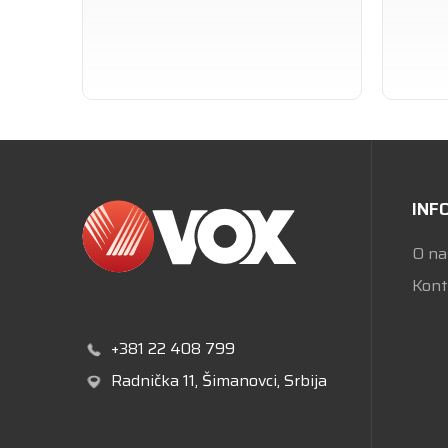
INF
O na
Kont
+381 22 408 799
Radnička 11
, Šimanovci, Srbija