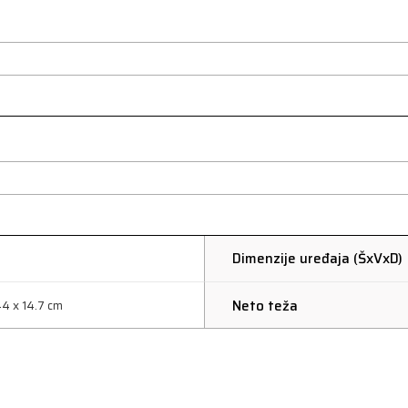
Dimenzije uređaja (ŠxVxD)
Neto teža
44 x 14.7 cm