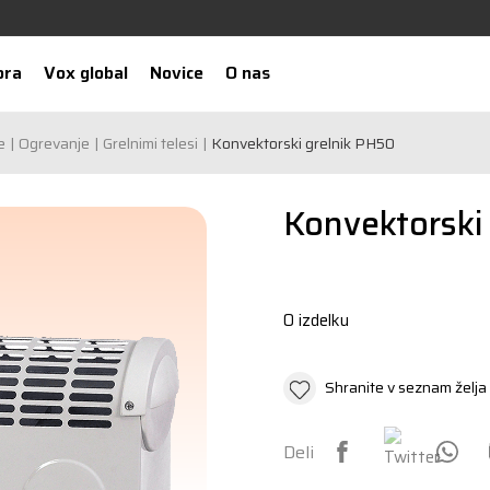
ora
Vox global
Novice
O nas
e
Ogrevanje
Grelnimi telesi
Konvektorski grelnik PH50
Konvektorski
O izdelku
Shranite v seznam želja
Deli