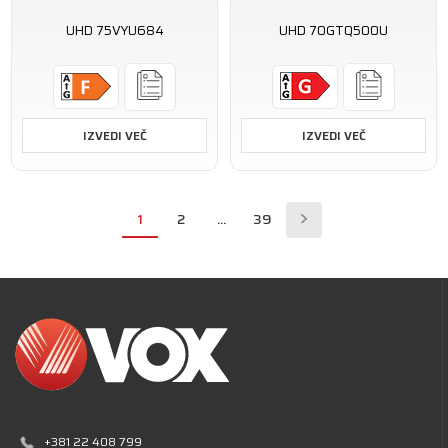
UHD 75VYU684
UHD 70GTQ500U
IZVEDI VEČ
IZVEDI VEČ
1
2
...
39
+381 22 408 799