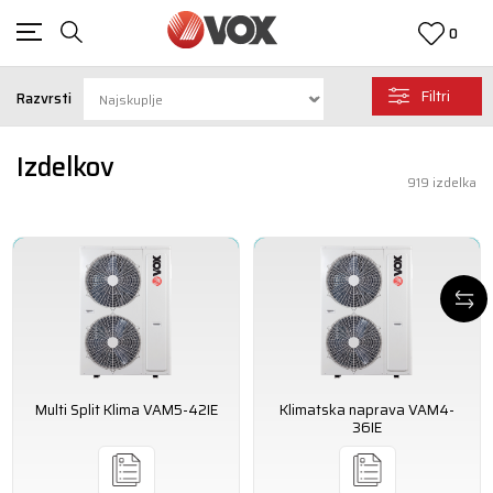
0
Filtri
Razvrsti
Izdelkov
919
izdelka
Multi Split Klima VAM5-42IE
Klimatska naprava VAM4-
36IE