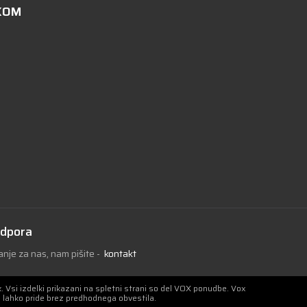
KOM
odpora
nje za nas, nam pišite
-
kontakt
 Vsi izdelki prikazani na spletni strani so del VOX ponudbe. Vox
 lahko pride brez predhodnega obvestila.