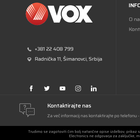
INF
O na
Kont
+381 22 408 799
Radnička 11
, Šimanovci, Srbija
Kontaktirajte nas
Za več informacij nas kontaktirajte po telefonu
Trudimo se zagotoviti čim bolj natančne opise izdelkov, prikaz 
Electronics ne odgovarja za zaključke, 