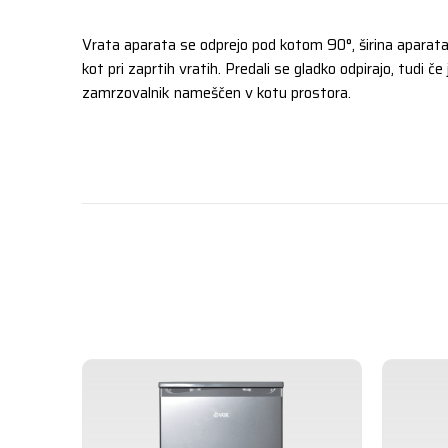
Vrata aparata se odprejo pod kotom 90°, širina aparat
kot pri zaprtih vratih. Predali se gladko odpirajo, tudi če j
zamrzovalnik nameščen v kotu prostora.