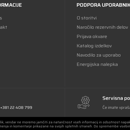
ORMACIJE
PODPORA UPORABNI
s
O storitvi
akt
Naročilo rezervnih delov
Prijava okvare
Katalog izdelkov
Navodilo za uporabo
Energijska nalepka
Servisna p
-
+381 22 408 799
Če imate vpraša
slik, vendar ne moremo jamčiti za natančnost vseh informacij in odsotnost napak.
mnenja in komentarje prikazane na svojih spletnih straneh. Do spremembe vsebin