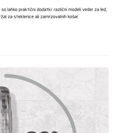
o lahko praktični dodatki: različni modeli veder za led,
držal za steklenice ali zamrzovalnih košar.