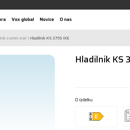
ora
Vox global
Novice
O nas
lnik z enim vrat
Hladilnik KS 3755 IXE
Hladilnik KS 
O izdelku