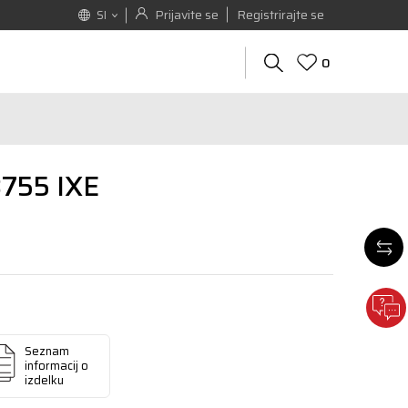
Prijavite se
Registrirajte se
SI
0
3755 IXE
Seznam
informacij o
izdelku