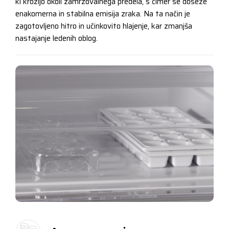
ki krožijo okoli zamrzovalnega predela, s čimer se doseže
enakomerna in stabilna emisija zraka. Na ta način je
zagotovljeno hitro in učinkovito hlajenje, kar zmanjša
nastajanje ledenih oblog.