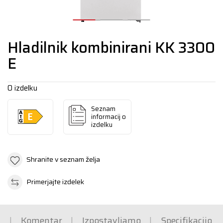
Hladilnik kombinirani KK 3300
E
O izdelku
Seznam
informacij o
izdelku
Shranite v seznam želja
Primerjajte izdelek
a
Komentar
Izpostavljamo
Specifikacijo