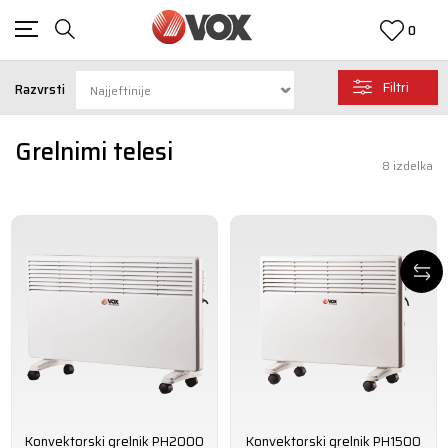
0
Filtri
Razvrsti
Grelnimi telesi
8
izdelka
Konvektorski grelnik PH2000
Konvektorski grelnik PH1500