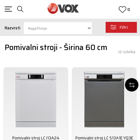
0
Filtri
Razvrsti
Pomivalni stroji - Širina 60 cm
12
izdelka
Pomivalni stroj LC I13A24
Pomivalni stroj LC S13A1E YQ3E