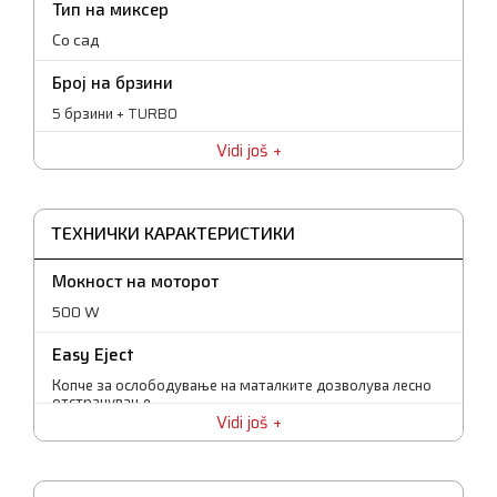
Тип на миксер
Со сад
Број на брзини
5 брзини + TURBO
Vidi još
Гаранција
25 месеци
ТЕХНИЧКИ КАРАКТЕРИСТИКИ
Мокност на моторот
500 W
Easy Eject
Копче за ослободување на маталките дозволува лесно
отстранување
Vidi još
Додатоци
2 стандардни маталки, маталки за тесто