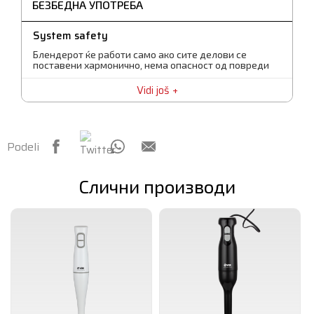
Стап за мешање
БЕЗБЕДНА УПОТРЕБА
пластика, одвојлива
System safety
Блендерот ќе работи само ако сите делови се
поставени хармонично, нема опасност од повреди
Vidi još
Podeli
Слични производи