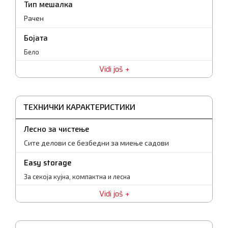
Тип мешалка
Рачен
Бојата
Бело
Vidi još
Број на брзини
2
Гаранција
ТЕХНИЧКИ КАРАКТЕРИСТИКИ
25 месеци
Лесно за чистење
Сите делови се безбедни за миење садови
Easy storage
За секоја кујна, компактна и лесна
Vidi još
Сила
350 W