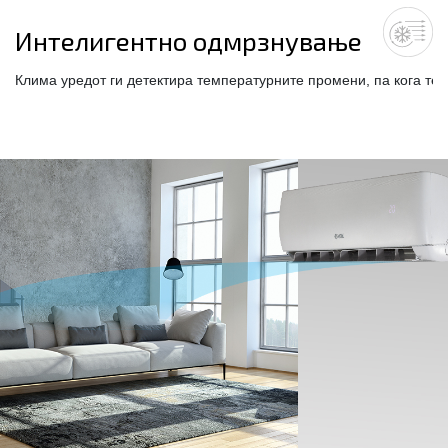
Интелигентно одмрзнување
Клима уредот ги детектира температурните промени, па кога те