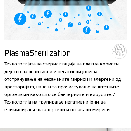
PlasmaSterilization
Технологијата за стерилизација на плазма користи
дејство на позитивни и негативни јони за
отстранување на несаканите мириси и алергени од
просторијата, како и за прочистување на штетните
организми како што се бактериите и вирусите. /
Технологија на групирање негативни јони, за
елиминирање на алергени и несакани мириси.