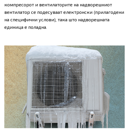
компресорот и вентилаторите на надворешниот
вентилатор се подесуваат електронски (прилагодени
на специфични услови), така што надворешната
единица е поладна.