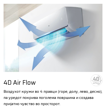
4D Air Flow
Воздухот кружи во 4 правци (горе, долу, лево, десно),
па уредот покрива поголема површина и создава
пријатно чувство во просторот.