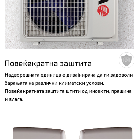
Повеќекратна заштита
Надворешната единица е дизајнирана да ги задоволи
барањата на различни климатски услови.
Повеќекратната заштита штити од инсекти, прашина
и влага.