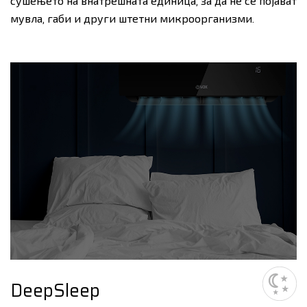
сушењето на внатрешната единица, за да не се појават
мувла, габи и други штетни микроорганизми.
DeepSleep