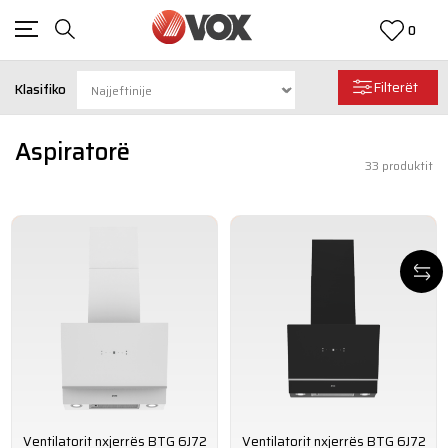
0
Filterët
Klasifiko
Aspiratorë
33
produktit
Ventilatorit nxjerrës BTG 6J72
Ventilatorit nxjerrës BTG 6J72