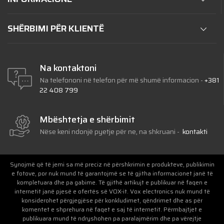
SHËRBIMI PËR KLIENTË
Na kontaktoni
Na telefononi në telefon për më shumë informacion
-
+381
22 408 799
Mbështetja e shërbimit
Nëse keni ndonjë pyetje për ne, na shkruani
-
kontakti
Synojmë që të jemi sa më preciz në përshkrimin e produkteve, publikimin
e fotove, por nuk mund të garantojmë se të gjitha informacionet janë të
kompletuara dhe pa gabime. Të gjithë artikujt e publikuar në faqen e
internetit janë pjesë e ofertës së VOX-it. Vox electronics nuk mund të
konsiderohet përgjegjëse për konkludimet, qëndrimet dhe as për
komentet e shprehura në faqet e saj të internetit. Përmbajtjet e
publikuara mund të ndryshohen pa paralajmërim dhe pa vërejtje