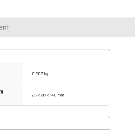
ent
0,207 kg
D)
25 x 20 x 140 mm