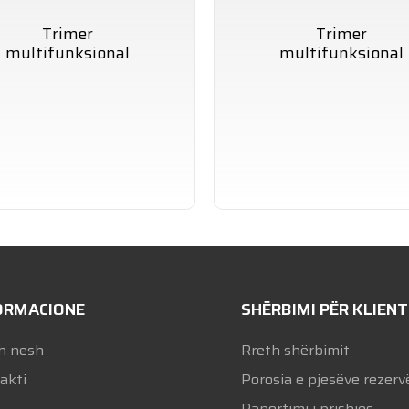
Trimer
Trimer
multifunksional
multifunksional
HBTX1B
HBT102B
ORMACIONE
SHËRBIMI PËR KLIENT
h nesh
Rreth shërbimit
akti
Porosia e pjesëve rezerv
Raportimi i prishjes