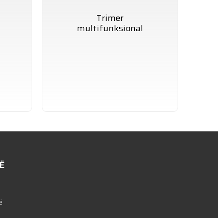
Trimer
multifunksional
HBTL3RB
Ë
ë