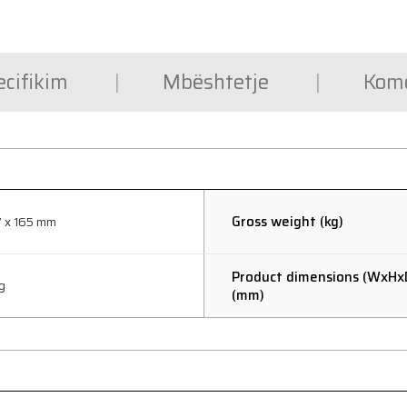
ecifikim
Mbështetje
Kom
Gross weight (kg)
7 x 165 mm
Product dimensions (WxHx
g
(mm)