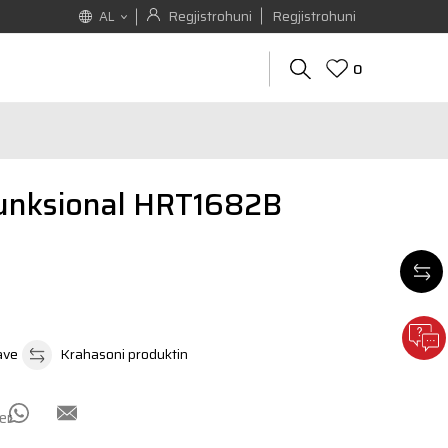
Regjistrohuni
Regjistrohuni
AL
0
funksional HRT1682B
ave
Krahasoni produktin