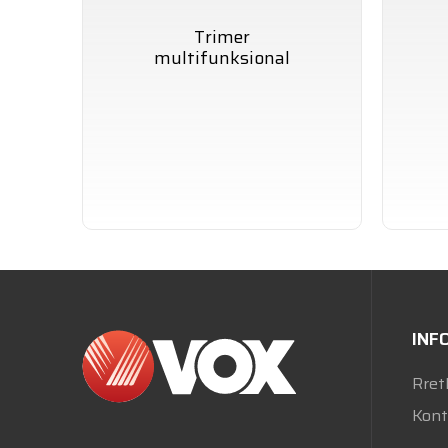
Trimer
multifunksional
GS1911G
INF
Rret
Kont