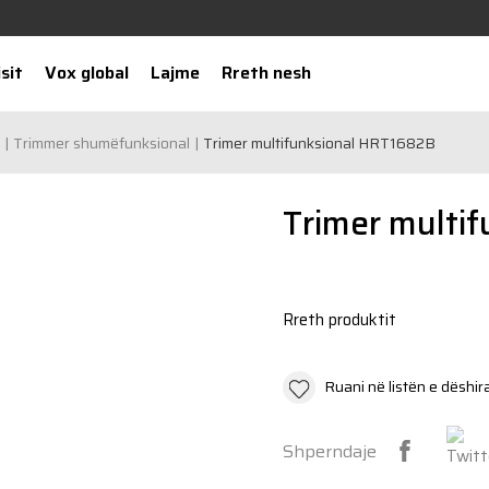
sit
Vox global
Lajme
Rreth nesh
Trimmer shumëfunksional
Trimer multifunksional HRT1682B
Trimer multi
Rreth produktit
Ruani në listën e dëshir
Shperndaje