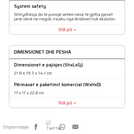
Po
System safety
Strength
Shtrydhësja do të punojë vetëm nëse të gjitha pjesët
janë vënë në rregull, rreziku nga lëndimet nuk ekziston
30 W
Vidi još
Të gjitha pjesët mund të lahen në lavastovilje
Po
DIMENSIONET DHE PESHA
Dimensionet e pajisjes (ShxLxGj)
21.8 x 19.7 x 14.1 cm
Përmasat e paketimit komercial (WxHxD)
17 x 17 x 22.8 cm
Vidi još
Pesha bruto
0.95 kg
Pesha neto
Shperndaje
0.75 kg