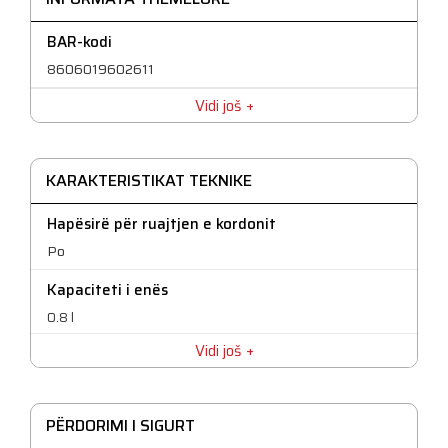
BAR-kodi
8606019602611
Vidi još
KARAKTERISTIKAT TEKNIKE
Hapësirë për ruajtjen e kordonit
Po
Kapaciteti i enës
0.8 l
Vidi još
Kon për prerjen e frutave në dy madhësi
Po
Rrotullim i dyfishtë
PËRDORIMI I SIGURT