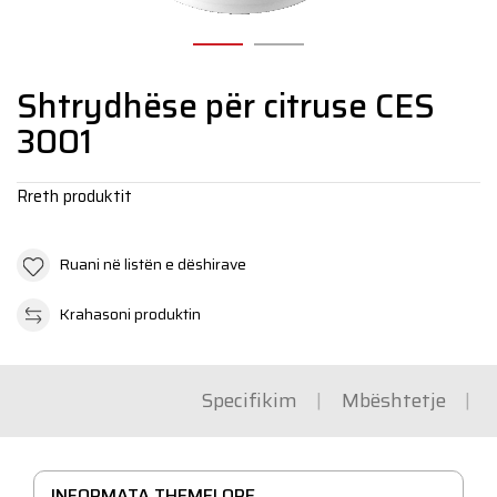
N
Shtrydhëse për citruse CES
3001
Rreth produktit
Ruani në listën e dëshirave
Krahasoni produktin
Specifikim
Mbështetje
INFORMATA THEMELORE