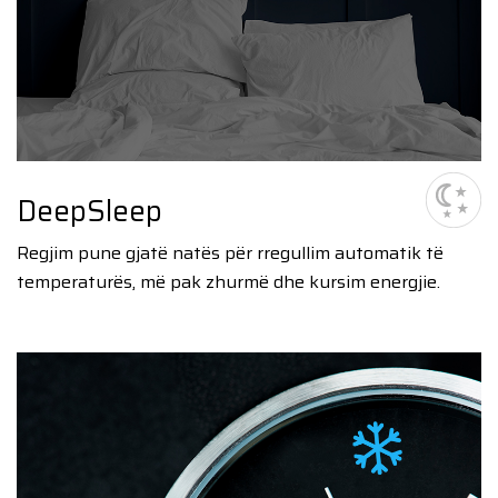
DeepSleep
Regjim pune gjatë natës për rregullim automatik të
temperaturës, më pak zhurmë dhe kursim energjie.