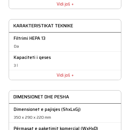
Vidi još
KARAKTERISTIKAT TEKNIKE
Filtrimi HEPA 13
Da
Kapaciteti i qeses
3 l
Vidi još
Lloji i tubit
Metalike
Niveli i zhurmës
DIMENSIONET DHE PESHA
Zhurma më pak se 80 dB
Dimensionet e pajisjes (ShxLxGj)
Strength
350 x 290 x 220 mm
1600 W
Përmasat e paketimit komercial (WxHxD)