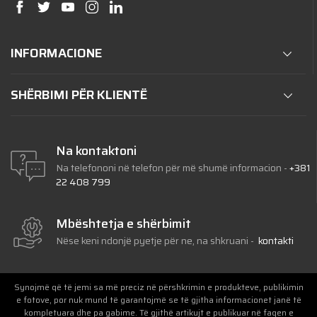
INFORMACIONE
SHËRBIMI PËR KLIENTË
Na kontaktoni
Na telefononi në telefon për më shumë informacion
-
+381
22 408 799
Mbështetja e shërbimit
Nëse keni ndonjë pyetje për ne, na shkruani
-
kontakti
Synojmë që të jemi sa më preciz në përshkrimin e produkteve, publikimin
e fotove, por nuk mund të garantojmë se të gjitha informacionet janë të
kompletuara dhe pa gabime. Të gjithë artikujt e publikuar në faqen e