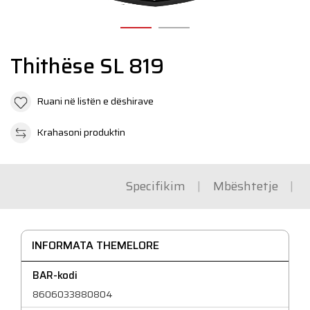
N
Thithëse SL 819
Ruani në listën e dëshirave
Krahasoni produktin
Specifikim
Mbështetje
INFORMATA THEMELORE
BAR-kodi
8606033880804