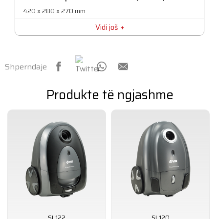
Të tjera
420 x 280 x 270 mm
Dy furça shtesë, mbështjellje automatike kabllore
Vidi još
Pesha bruto
5,30 kg
Pesha neto
Shperndaje
4,60 kg
Produkte të ngjashme
SL122
SL120