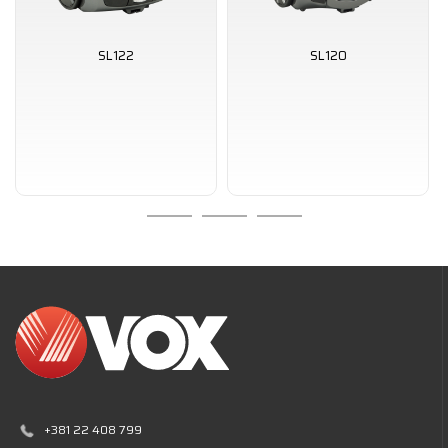
SL122
SL120
+381 22 408 799