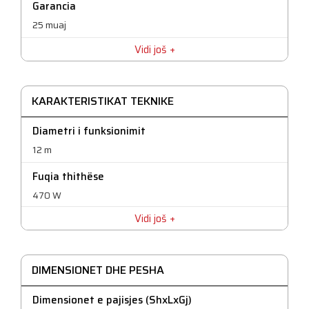
Garancia
25 muaj
Vidi još
KARAKTERISTIKAT TEKNIKE
Diametri i funksionimit
12 m
Fuqia thithëse
470 W
Vidi još
HEPA filtrimi
Jo
Kapaciteti i enës për pluhur
DIMENSIONET DHE PESHA
13 l
Dimensionet e pajisjes (ShxLxGj)