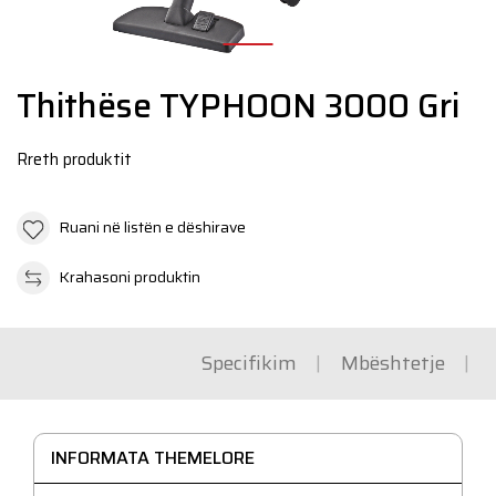
N
Thithëse TYPHOON 3000 Gri
Rreth produktit
Ruani në listën e dëshirave
Krahasoni produktin
Specifikim
Mbështetje
INFORMATA THEMELORE