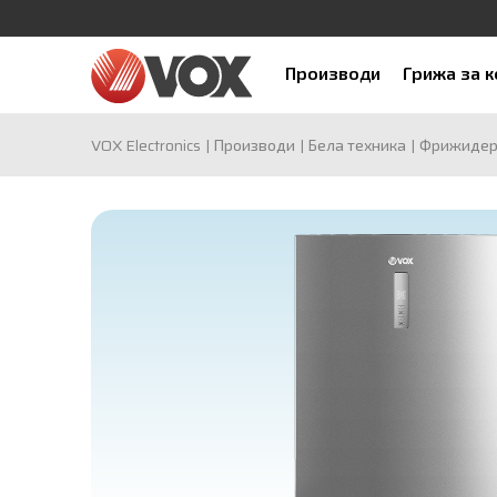
Производи
Грижа за 
VOX Electronics
Производи
Бела техника
Фрижиде