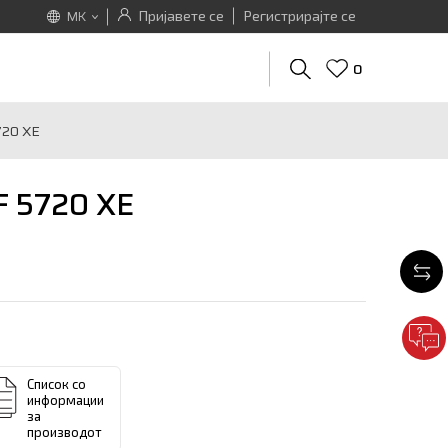
Пријавете се
Регистрирајте се
MK
0
720 XE
 5720 XE
Список со
информации
за
производот