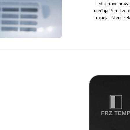
LedLighting pruža 
uređaja Pored znat
trajanja i štedi ele