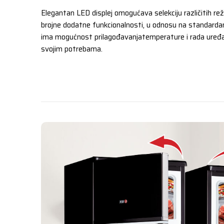
Elegantan LED displej omogućava selekciju različitih reži
brojne dodatne funkcionalnosti, u odnosu na standardan 
ima mogućnost prilagođavanjatemperature i rada uređa
svojim potrebama.