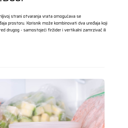
nljivoj strani otvaranja vrata omogućava se
đaja prostoru. Korisnik može kombinovati dva uređaja koji
red drugog - samostojeći firžider i vertikalni zamrzivač ili