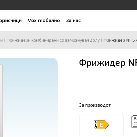
корисници
Vox глобално
За нас
ри
Фрижидери комбинирани со замрзнувач долу
Фрижидер NF 5
Фрижидер NF
За производот