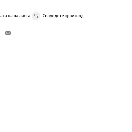
ната ваша листа
Споредете производ