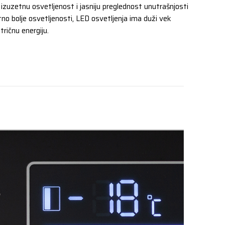
izuzetnu osvetljenost i jasniju preglednost unutrašnjosti
no bolje osvetljenosti, LED osvetljenja ima duži vek
ktričnu energiju.