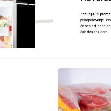
Zahvaljujući prome
prilagođavanje ure
će stajati jedan po
čak dva frižidera.