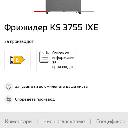
Фрижидер KS 3755 IXE
За производот
Список со
информации
за
производот
зачувајте ги во омилената ваша листа
Споредете производ
Коментари
Ние нагласуваме
Спецификаци