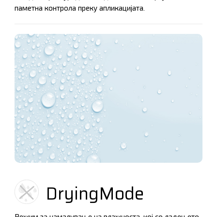
паметна контрола преку апликацијата.
DryingMode