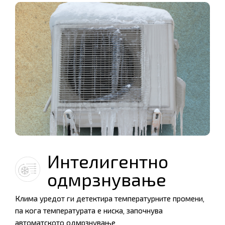
Интелигентно
одмрзнување
Клима уредот ги детектира температурните промени,
па кога температурата е ниска, започнува
автоматското одмрзнување.