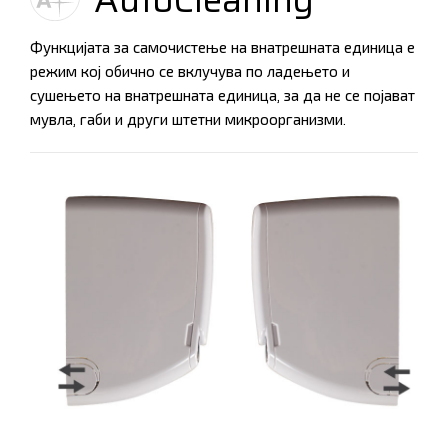
Функцијата за самочистење на внатрешната единица е
режим кој обично се вклучува по ладењето и
сушењето на внатрешната единица, за да не се појават
мувла, габи и други штетни микроорганизми.