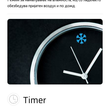
Режим за намалување на влажноста, кој со ладењето
обезбедува пријатен воздух и по дожд.
Timer