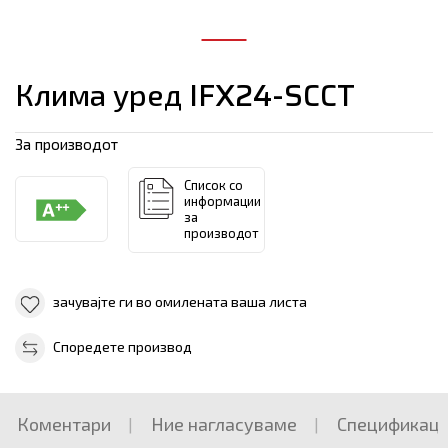
Клима уред IFX24-SCCT
За производот
Список со
информации
за
производот
зачувајте ги во омилената ваша листа
Споредете производ
Коментари
Ние нагласуваме
Спецификаци