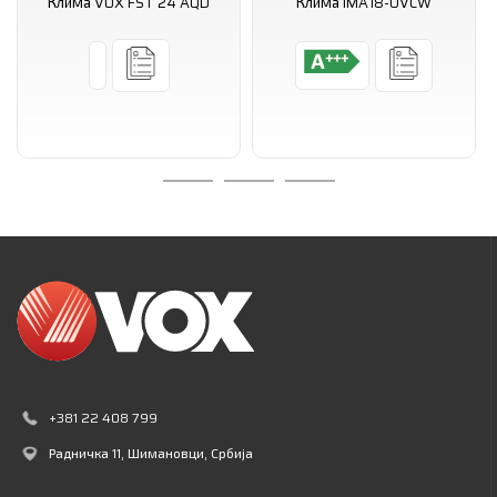
Клима VOX FST 24 AQD
Клима IMA18-UVCW
+381 22 408 799
Радничка 11
, Шимановци, Србија