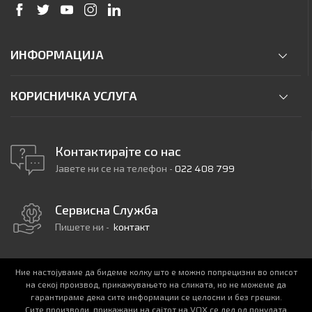
ИНФОРМАЦИЈА
КОРИСНИЧКА УСЛУГА
Контактирајте со нас
Јавете ни се на телефон -
022 408 799
Сервисна Служба
Пишете ни -
kонтакт
Ние настојуваме да бидеме колку што е можно попрецизни во описот
на секој производ, прикажувањето на сликата, но не можеме да
гарантираме дека сите информации се целосни и без грешки.
Сите производи, прикажани на сајтот на VOX се дел од понудата