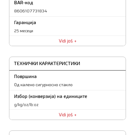
BAR-код
8606107731834
Гаранција
25 месеци
Vidi još
Капацитет
5 кг
ТЕХНИЧКИ КАРАКТЕРИСТИКИ
Површина
Од калено сигурносно стакло
Избор (конверзија) на единиците
g/kg/oz/lb:oz
Vidi još
Прецизност
1 g