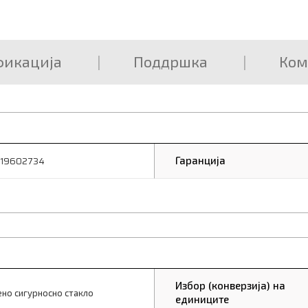
фикација
Поддршка
Ком
Гаранција
19602734
Избор (конверзија) на
ено сигурносно стакло
единиците