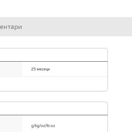
ентари
25 месеци
g/kg/oz/lb:oz