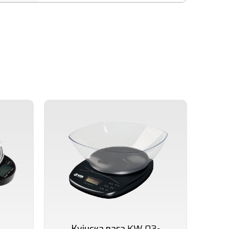
Кујнска вага KW 03-