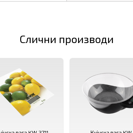
Слични производи
ујнска вага KW 2711
Кујнска вага KW