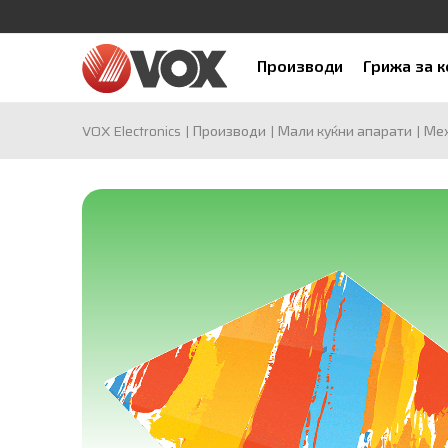
Производи
Грижа за 
VOX Electronics
Производи
Мали куќни апарати
Мех