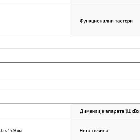
Функционални тастери
Дименѕије апарата (ШxВx
Нето тежина
2.6 x 14.9 цм