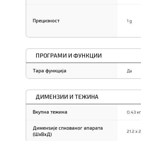
Прецизност
1 g
ПРОГРАМИ И ФУНКЦИИ
Тара функција
Да
ДИМЕНЗИИ И ТЕЖИНА
Вкупна тежина
0.43 кг
Дименѕије спкованог апарата
21.2 x 
(ШxВxД)