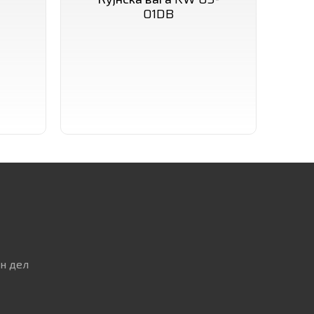
01DB
н дел