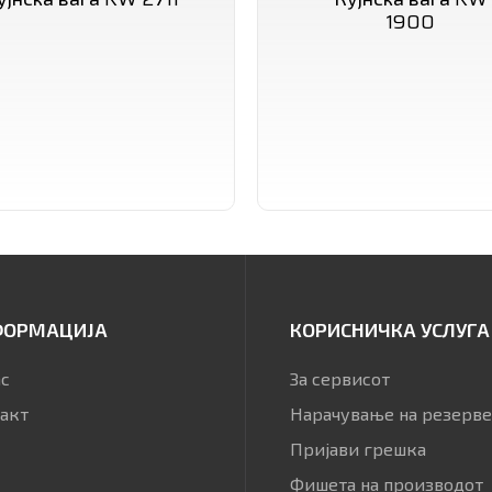
1900
ФОРМАЦИЈА
КОРИСНИЧКА УСЛУГА
ас
За сервисот
акт
Нарачување на резерве
Пријави грешка
Фишета на производот