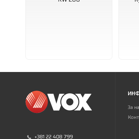
ИН
За н
Конт
+381 22 408 799