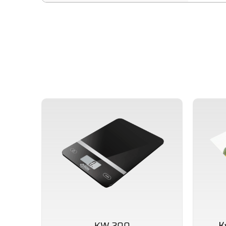
KW 200
К