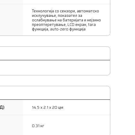
Технологија со сензори, автоматско
исклучување, показател за
ослабнување на батеријата и нејзино
преоптеретување, LCD екран, tara
функција, auto-zero функција
Д)
14.5 x 2.1 x 20 цм
0.31 кг