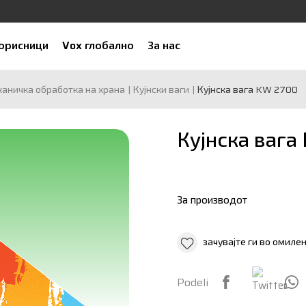
корисници
Vox глобално
За нас
аничка обработка на храна
Кујнски ваги
Кујнска вага KW 2700
Кујнска вага
За производот
зачувајте ги во омиле
Podeli