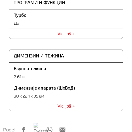
ПРОГРАМИ И ФУНКЦИИ
Преостанати користи -бенефити
2 пара маталки: стандардни маталки + маталки за тесто
Турбо
Да
Vidi još
ДИМЕНЗИИ И ТЕЖИНА
Вкупна тежина
2.61 кг
Дименѕије апарата (ШxВxД)
30 x 22.1 x 35 цм
Vidi još
Дименѕије спкованог апарата (ШxВxД)
32 x 23 x 28.5 цм
Нето тежина
Podeli