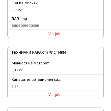
Тип на миксер
Со сад
BAR-код
8606019600396
Vidi još
Број на брзини
5 брзини + TURBO
Гаранција
ТЕХНИЧКИ КАРАКТЕРИСТИКИ
25 месеци
Мокност на моторот
300 W
Капацитет ротационен сад
3.8?
Vidi još
Easy Eject
Копче за ослободување на маталките дозволува
лесно отстранување