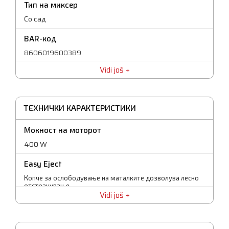
Тип на миксер
Со сад
BAR-код
8606019600389
Vidi još
Број на брзини
5 брзини + TURBO
Гаранција
ТЕХНИЧКИ КАРАКТЕРИСТИКИ
25 месеци
Мокност на моторот
400 W
Easy Eject
Копче за ослободување на маталките дозволува лесно
отстранување
Vidi još
Преостанати користи -бенефити
2 пара маталки: стандардни маталки + маталки за
тесто