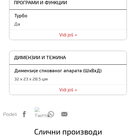
ПРОГРАМИ И ФУНКЦИИ
Турбо
Да
Vidi još
ДИМЕНЗИИ И ТЕЖИНА
Дименѕије спкованог апарата (ШxВxД)
32 x 23 x 28.5 цм
Vidi još
Podeli
Слични производи