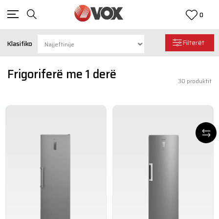
0
Filterët
Klasifiko
Frigoriferë me 1 derë
30
produktit