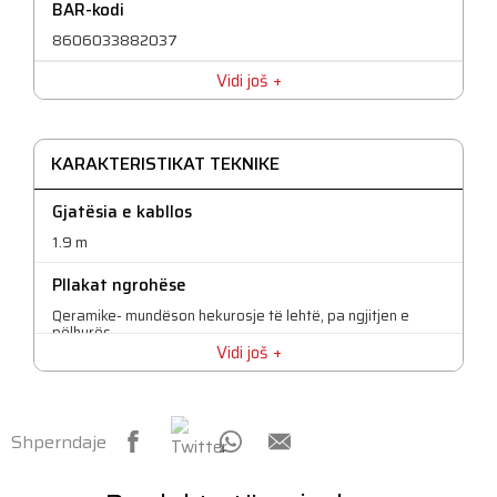
BAR-kodi
8606033882037
Vidi još
KARAKTERISTIKAT TEKNIKE
Gjatësia e kabllos
1.9 m
Pllakat ngrohëse
Qeramike- mundëson hekurosje të lehtë, pa ngjitjen e
pëlhurës
Vidi još
Sistem kundër grumbullimit të gurëve
Mundëson përdorim afatgjatë pa pastrime të shpeshta
Shperndaje
Sistem kundër rrjedhjes
Pamundëson rrjedhjen e ujit në temperatura të ulëta të
punës