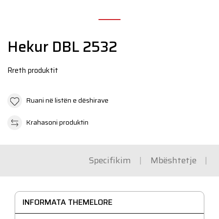
N
Hekur DBL 2532
Rreth produktit
Ruani në listën e dëshirave
Krahasoni produktin
Specifikim
Mbështetje
INFORMATA THEMELORE