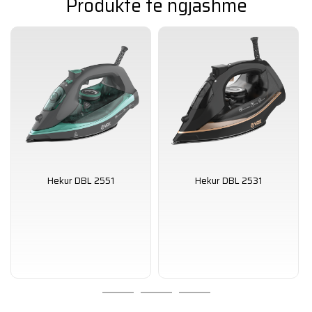
Produkte të ngjashme
Sistemi për vetëpastrim
Sistem i cili nën presion depërton në pengesat e
shkaktuara nga gurët
Strength
2600 W
Të tjera
Avull i rregullueshëm në mënyrë të ndryshueshme, avull
vertikal, kapacitet i madh i rezervuarit të ujit
Hekur DBL 2551
Hekur DBL 2531