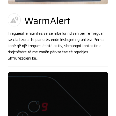
WarmAlert
Treguesit e nxehtësisë së mbetur ndizen për të treguar
se cilat zona të pianurës ende lëshojnë ngrohtësi. Për sa
kohë që një tregues është aktiv, shmangni kontaktin e
drejtpërdrejtë me zonën përkatëse të ngrohjes.
Shfrytëzojeni kë...