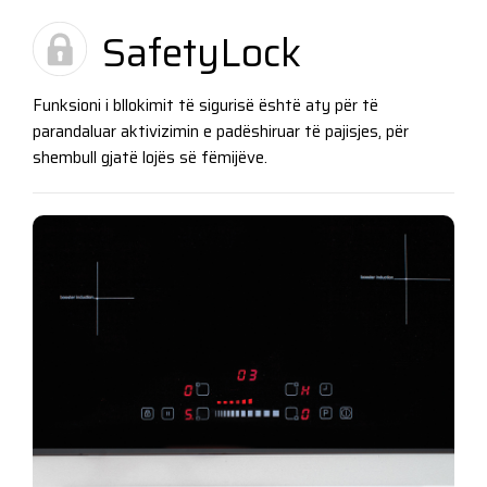
SafetyLock
Funksioni i bllokimit të sigurisë është aty për të
parandaluar aktivizimin e padëshiruar të pajisjes, për
shembull gjatë lojës së fëmijëve.