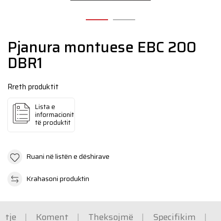
N
Pjanura montuese EBC 200
DBR1
Rreth produktit
Lista e
informacionit
të produktit
Ruani në listën e dëshirave
Krahasoni produktin
etje
Koment
Theksojmë
Specifikim
M