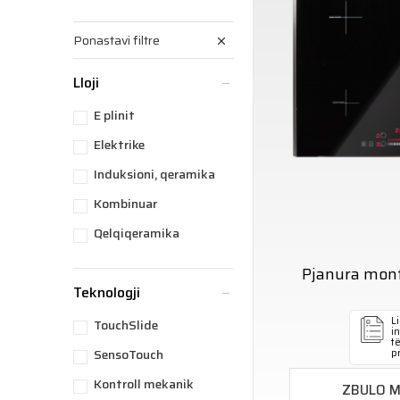
Ponastavi filtre
Lloji
E plinit
Elektrike
Induksioni, qeramika
Kombinuar
Qelqiqeramika
Pjanura mon
Teknologji
Li
TouchSlide
i
t
SensoTouch
p
Kontroll mekanik
ZBULO 