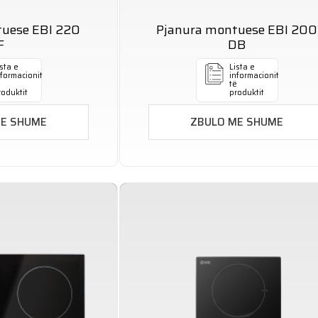
tuese EBI 220
Pjanura montuese EBI 200
F
DB
sta e
Lista e
nformacionit
informacionit
ë
të
roduktit
produktit
ME SHUME
ZBULO ME SHUME