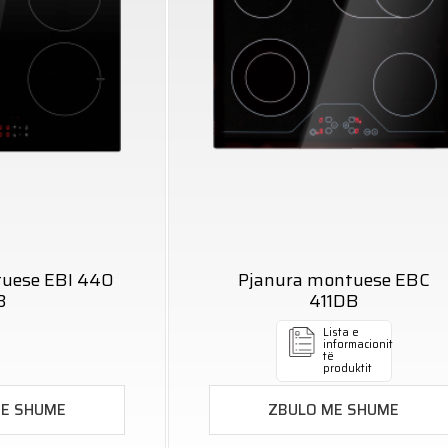
tuese EBI 440
Pjanura montuese EBC
B
411DB
Lista e
informacionit
të
produktit
ME SHUME
ZBULO ME SHUME