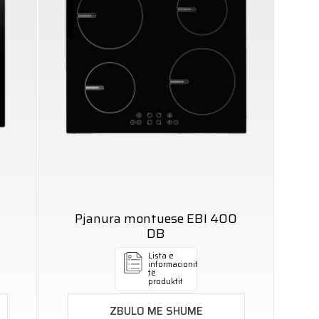
Pjanura montuese EBI 400
DB
Lista e
informacionit
të
produktit
ZBULO ME SHUME