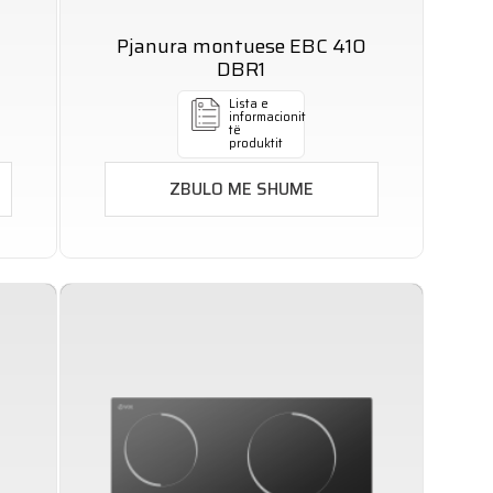
Pjanura montuese EBC 410
DBR1
Lista e
informacionit
të
produktit
ZBULO ME SHUME