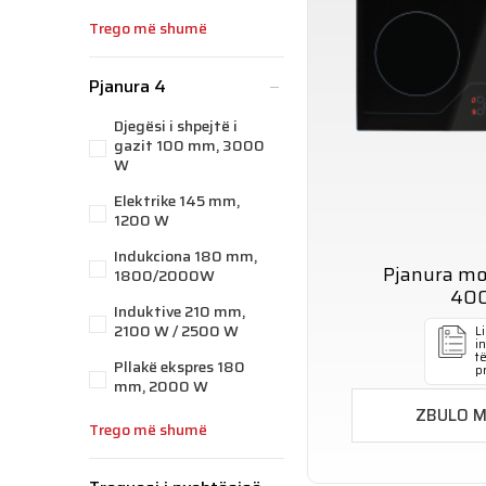
Trego më shumë
Pjanura 4
Djegësi i shpejtë i
gazit 100 mm, 3000
W
Elektrike 145 mm,
1200 W
Indukciona 180 mm,
Pjanura m
1800/2000W
40
Induktive 210 mm,
2100 W / 2500 W
Li
i
t
Pllakë ekspres 180
p
mm, 2000 W
ZBULO 
Trego më shumë