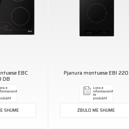
ontuese EBC
Pjanura montuese EBI 220
0 DB
sta e
Lista e
nformacionit
informacionit
ë
të
roduktit
produktit
ME SHUME
ZBULO ME SHUME