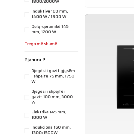
1800/2000W
Induktive 160 mm,
1400 W / 1800 W
Qelq-qeramikë 145
mm, 1200 W
Trego më shumë
Pjanura 2
Djegësi i gazit gjysëm
i shpejtë 75 mm, 1750
W
Djegësi i shpejtë i
gazit 100 mm, 3000
W
Elektrike 145 mm,
1000 W
Indukciona 160 mm,
1300/1500W