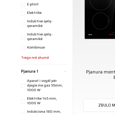
E plinit
Elektrike
Induktive qelq-
qeramikë
Induktive qelq-
qeramikë
Kombinuar
Trego më shumë
Pjanura 1
Pjanura mon
Aparat i vogël për
djegie me gaz 55mm,
1000 W
Elektrike 145 mm,
1000 W
ZBULO 
Indukciona 180 mm,