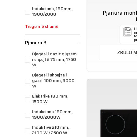
Indukciona, 180mm,
Pjanura mon
1900/2000
Trego më shumë
Li
i
t
p
Pjanura 3
ZBULO 
Djegësi i gazit gjysëm
i shpejtë 75 mm, 1750
W
Djegësi i shpejtë i
gazit 100 mm, 3000
W
Elektrike 180 mm,
1500 W
Indukciona 180 mm,
1900/2000W
Induktive 210 mm,
2100 W / 2500 W