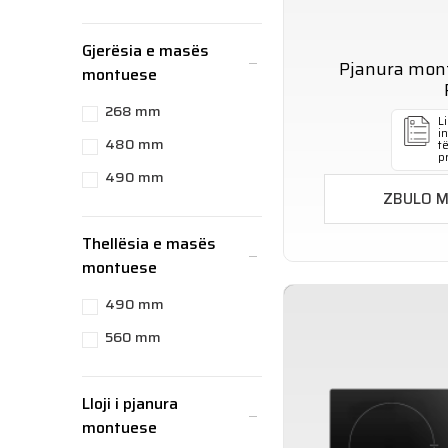
Gjerësia e masës
Pjanura mon
montuese
268 mm
Li
i
480 mm
t
p
490 mm
ZBULO 
Thellësia e masës
montuese
490 mm
560 mm
Lloji i pjanura
montuese