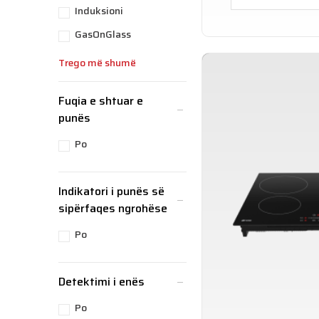
Induksioni
GasOnGlass
Trego më shumë
Fuqia e shtuar e
punës
Po
Indikatori i punës së
sipërfaqes ngrohëse
Po
Detektimi i enës
Po