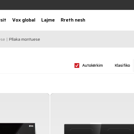
sit
Vox global
Lajme
Rreth nesh
ese
Pllaka montuese
Autokërkim
Klasifiko