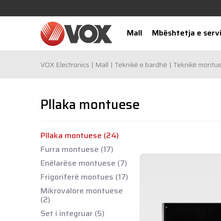
Mall
Mbështetja e servi
VOX Electronics
Mall
Teknikë e bardhë
Teknikë montu
Pllaka montuese
Pllaka montuese
(24)
Furra montuese
(17)
Enëlarëse montuese
(7)
Frigoriferë montues
(17)
Mikrovalore montuese
(2)
Set i integruar
(5)