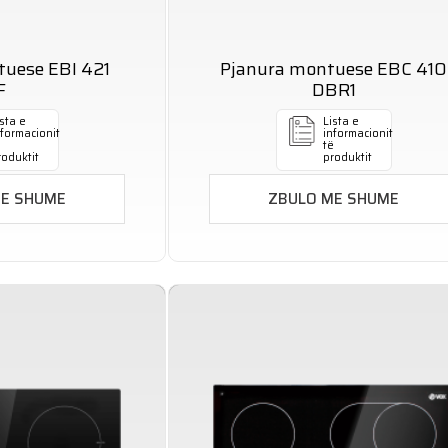
tuese EBI 421
Pjanura montuese EBC 410
F
DBR1
sta e
Lista e
nformacionit
informacionit
ë
të
roduktit
produktit
ME SHUME
ZBULO ME SHUME