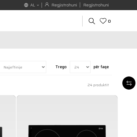
Regjistrohuni
Regjistrohuni
AL
0
Trego
për faqe
24
produktit