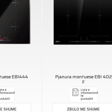
tuese EBI444
Pjanura montuese EBI 402
F
sta e
Lista e
nformacionit
informacionit
ë
të
roduktit
produktit
ME SHUME
ZBULO ME SHUME