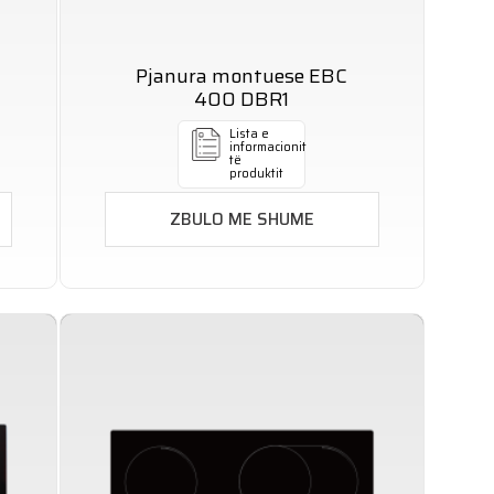
Pjanura montuese EBC
400 DBR1
Lista e
informacionit
të
produktit
ZBULO ME SHUME