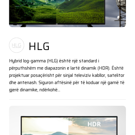
HLG
Hybrid log-gamma (HLG) është një standard i
përputhshëm me diapazonin e lartë dinamik (HDR). Është
projektuar posaçërisht për sinjal televiziv kabllor, satelitor
dhe antenash. Siguron aftësinë për të koduar një gamë të
gjerë dinamike, ndërkohë...