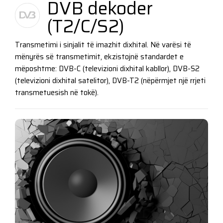
DVB dekoder
(T2/C/S2)
Transmetimi i sinjalit të imazhit dixhital. Në varësi të
mënyrës së transmetimit, ekzistojnë standardet e
mëposhtme: DVB-C (televizioni dixhital kabllor), DVB-S2
(televizioni dixhital satelitor), DVB-T2 (nëpërmjet një rrjeti
transmetuesish në tokë).