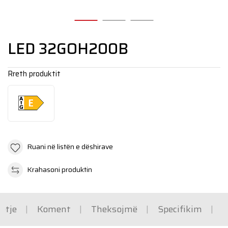
N
LED 32GOH200B
Rreth produktit
Ruani në listën e dëshirave
Krahasoni produktin
etje
Koment
Theksojmë
Specifikim
M