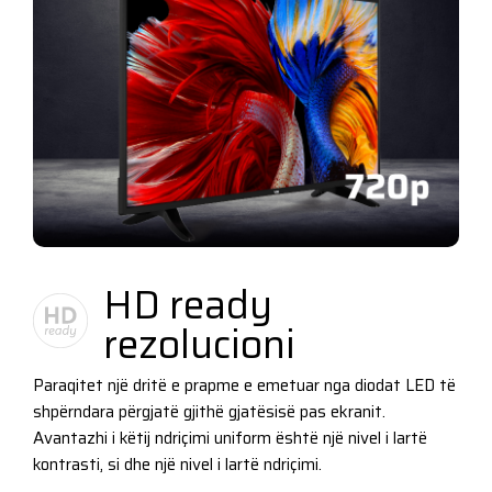
HD ready
rezolucioni
Paraqitet një dritë e prapme e emetuar nga diodat LED të
shpërndara përgjatë gjithë gjatësisë pas ekranit.
Avantazhi i këtij ndriçimi uniform është një nivel i lartë
kontrasti, si dhe një nivel i lartë ndriçimi.