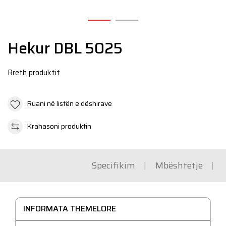
N
Hekur DBL 5025
Rreth produktit
Ruani në listën e dëshirave
Krahasoni produktin
Specifikim
Mbështetje
INFORMATA THEMELORE