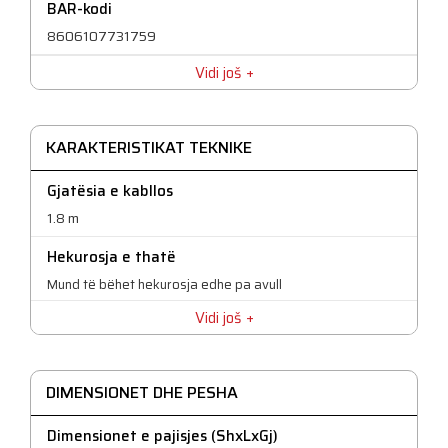
BAR-kodi
8606107731759
Vidi još
KARAKTERISTIKAT TEKNIKE
Gjatësia e kabllos
1.8 m
Hekurosja e thatë
Mund të bëhet hekurosja edhe pa avull
Vidi još
Pllakat ngrohëse
Steelelik inox
Rezervoar i tejdukshëm për mbushje të lehtë
DIMENSIONET DHE PESHA
260 ml
Dimensionet e pajisjes (ShxLxGj)