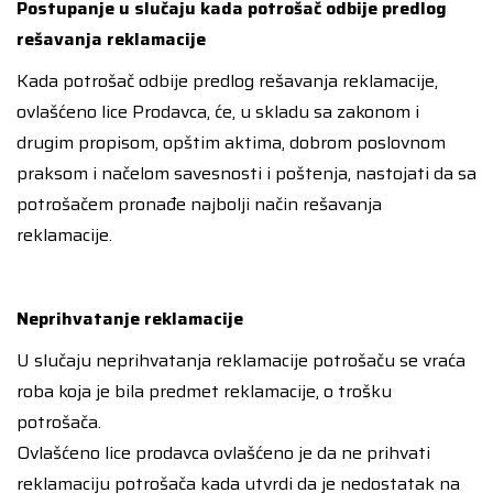
Postupanje u slučaju kada potrošač odbije predlog
rešavanja reklamacije
Kada potrošač odbije predlog rešavanja reklamacije,
ovlašćeno lice Prodavca, će, u skladu sa zakonom i
drugim propisom, opštim aktima, dobrom poslovnom
praksom i načelom savesnosti i poštenja, nastojati da sa
potrošačem pronađe najbolji način rešavanja
reklamacije.
Neprihvatanje reklamacije
U slučaju neprihvatanja reklamacije potrošaču se vraća
roba koja je bila predmet reklamacije, o trošku
potrošača.
Ovlašćeno lice prodavca ovlašćeno je da ne prihvati
reklamaciju potrošača kada utvrdi da je nedostatak na