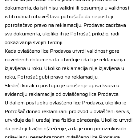
dokumenta, da isti nisu validni ili posumnja u validnost
istih odmah obaveštava potrošača da nepostoji
potrošačevo pravo na reklamaciju. Prodavac zadržava
sva dokumenta, ukoliko ih je Potrošač priložio, radi
dokazivanja svojih tvrdnji.
Kada ovlašćeno lice Prodavca utvrdi validnost gore
navedenih dokumenata utvrđuje i da li je reklamacija
izjavljena u roku. Ukoliko reklamacija nije izjavljena u
roku, Potrošač gubi pravo na reklamaciju.
Sledeći korak u postupu je unošenje opisa kvara u
evidenciju reklamacija od ovlašćenog lica Prodavca.
U daljem postupku ovlašćeno lice Prodavca, ukoliko je
Potrošač doneo reklamirani proizvod u ovlašćeni servis,
utvrđuje da li uređaj ima fizička oštećenja. Ukoliko utvrdi
da postoji fizičko oštećenje, a da je ono prouzrokovalo
prijavljenu nesaobraznost, ovlašćeno lice Prodavca