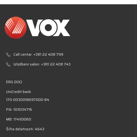
Call centar:
+381 22 408 799
Izložbeni salon:
+381 22 408 743
ERG DOO
UniCredit bank
170-0030018697000-84
Pib: 103034716
MB: 17493060
Šifra delatnosti: 4643