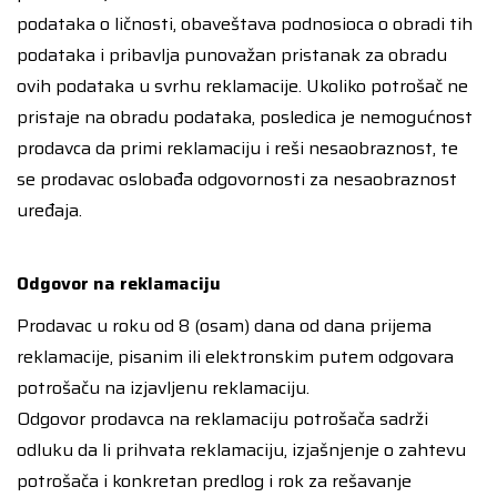
podataka o ličnosti, obaveštava podnosioca o obradi tih
podataka i pribavlja punovažan pristanak za obradu
ovih podataka u svrhu reklamacije. Ukoliko potrošač ne
pristaje na obradu podataka, posledica je nemogućnost
prodavca da primi reklamaciju i reši nesaobraznost, te
se prodavac oslobađa odgovornosti za nesaobraznost
uređaja.
Odgovor na reklamaciju
Prodavac u roku od 8 (osam) dana od dana prijema
reklamacije, pisanim ili elektronskim putem odgovara
potrošaču na izjavljenu reklamaciju.
Odgovor prodavca na reklamaciju potrošača sadrži
odluku da li prihvata reklamaciju, izjašnjenje o zahtevu
potrošača i konkretan predlog i rok za rešavanje