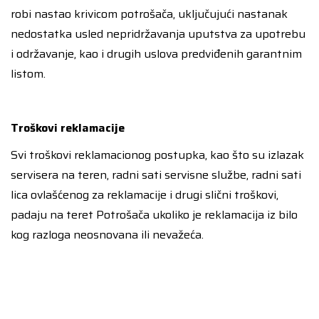
robi nastao krivicom potrošača, uključujući nastanak
nedostatka usled nepridržavanja uputstva za upotrebu
i održavanje, kao i drugih uslova predviđenih garantnim
listom.
Troškovi reklamacije
Svi troškovi reklamacionog postupka, kao što su izlazak
servisera na teren, radni sati servisne službe, radni sati
lica ovlašćenog za reklamacije i drugi slični troškovi,
padaju na teret Potrošača ukoliko je reklamacija iz bilo
kog razloga neosnovana ili nevažeća.