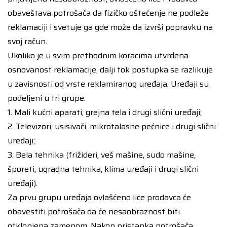
obaveštava potrošača da fizičko oštećenje ne podleže
reklamaciji i svetuje ga gde može da izvrši popravku na
svoj račun.
Ukoliko je u svim prethodnim koracima utvrđena
osnovanost reklamacije, dalji tok postupka se razlikuje
u zavisnosti od vrste reklamiranog uređaja. Uređaji su
podeljeni u tri grupe:
1. Mali kućni aparati, grejna tela i drugi slični uređaji;
2. Televizori, usisivači, mikrotalasne pećnice i drugi slični
uređaji;
3. Bela tehnika (frižideri, veš mašine, sudo mašine,
šporeti, ugradna tehnika, klima uređaji i drugi slični
uređaji).
Za prvu grupu uređaja ovlašćeno lice prodavca će
obavestiti potrošača da će nesaobraznost biti
otklonjena zamenom. Nakon pristanka potrošača