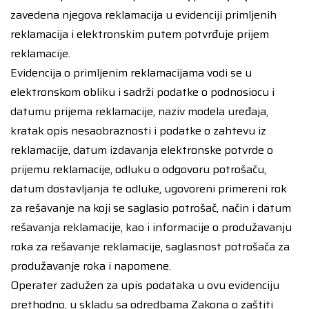
zavedena njegova reklamacija u evidenciji primljenih
reklamacija i elektronskim putem potvrđuje prijem
reklamacije.
Evidencija o primljenim reklamacijama vodi se u
elektronskom obliku i sadrži podatke o podnosiocu i
datumu prijema reklamacije, naziv modela uređaja,
kratak opis nesaobraznosti i podatke o zahtevu iz
reklamacije, datum izdavanja elektronske potvrde o
prijemu reklamacije, odluku o odgovoru potrošaču,
datum dostavljanja te odluke, ugovoreni primereni rok
za rešavanje na koji se saglasio potrošač, način i datum
rešavanja reklamacije, kao i informacije o produžavanju
roka za rešavanje reklamacije, saglasnost potrošača za
produžavanje roka i napomene.
Operater zadužen za upis podataka u ovu evidenciju
prethodno, u skladu sa odredbama Zakona o zaštiti