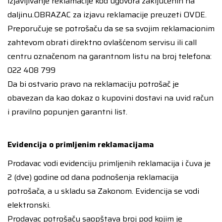
izjavljivanje reklamacije kod ugovora zaključenih na
daljinu.OBRAZAC za izjavu reklamacije preuzeti
OVDE
.
Preporučuje se potrošaču da se sa svojim reklamacionim
zahtevom obrati direktno ovlašćenom servisu ili call
centru označenom na garantnom listu na broj telefona:
022 408 799
Da bi ostvario pravo na reklamaciju potrošač je
obavezan da kao dokaz o kupovini dostavi na uvid račun
i pravilno popunjen garantni list.
Evidencija o primljenim reklamacijama
Prodavac vodi evidenciju primljenih reklamacija i čuva je
2 (dve) godine od dana podnošenja reklamacija
potrošača, a u skladu sa Zakonom. Evidencija se vodi
elektronski.
Prodavac potrošaču saopštava broj pod kojim je