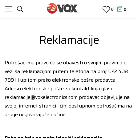
0
0
Reklamacije
Potrošač ima pravo da se obavesti o svojim pravima u
vezi sa reklamacijom putem telefona na broj:
022 408
799
ili upitom preko elektronske pošte prodavca.
Adresu elektronske pošte za kontakt koja glasi:
reklamacije@voxelectronics.com
prodavac objavljuje na
svojoj internet stranici i čini dostupnom potrošačima na
druge odgovarajuće načine.
Roba za koju se može izjaviti reklamacija