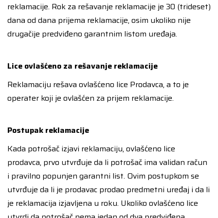
reklamacije. Rok za rešavanje reklamacije je 30 (trideset)
dana od dana prijema reklamacije, osim ukoliko nije
drugačije predviđeno garantnim listom uređaja.
Lice ovlašćeno za rešavanje reklamacije
Reklamaciju rešava ovlašćeno lice Prodavca, a to je
operater koji je ovlašćen za prijem reklamacije.
Postupak reklamacije
Kada potrošač izjavi reklamaciju, ovlašćeno lice
prodavca, prvo utvrđuje da li potrošač ima validan račun
i pravilno popunjen garantni list. Ovim postupkom se
utvrđuje da li je prodavac prodao predmetni uređaj i da li
je reklamacija izjavljena u roku. Ukoliko ovlašćeno lice
utvrdi da potrošač nema jedan od dva predviđena