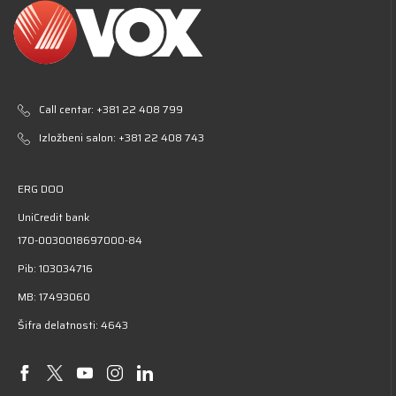
Call centar:
+381 22 408 799
Izložbeni salon:
+381 22 408 743
ERG DOO
UniCredit bank
170-0030018697000-84
Pib: 103034716
MB: 17493060
Šifra delatnosti: 4643