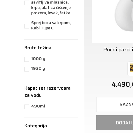
savitljiva mlaznica,
krpa, alat za čišćenje
prozora, levak, četka
Sprej boca sa krpom,
Kabl Type C
Bruto težina
Rucni paroc
1000 g
1930 g
4.490
Kapacitet rezervoara
za vodu
SAZNA
490ml
DODAJ 
Kategorija