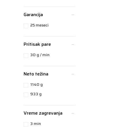
Garancija
25 meseci
Pritisak pare
30 g / min
Neto težina
1140 g
933 g
Vreme zagrevanja
3 min