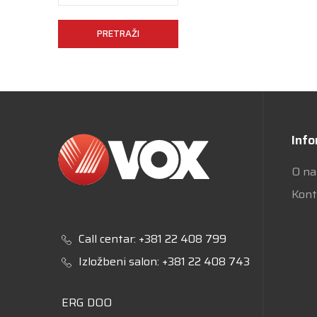
PRETRAŽI
Info
O n
Kont
Call centar:
+381 22 408 799
Izložbeni salon:
+381 22 408 743
ERG DOO