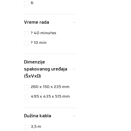
6
Vreme rada
? 40 minutes
? 10 min
Dimenzije
spakovanog uređaja
(ŠxVxD)
260 x 150 x 235 mm
495 x 435 x 515 mm
Dužina kabla
3,5 m