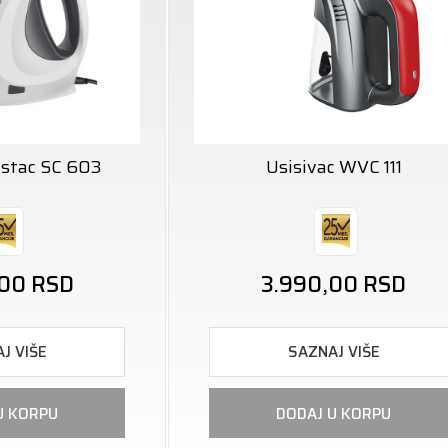
istac SC 603
Usisivac WVC 111
,00
RSD
3.990,00
RSD
J VIŠE
SAZNAJ VIŠE
U KORPU
DODAJ U KORPU