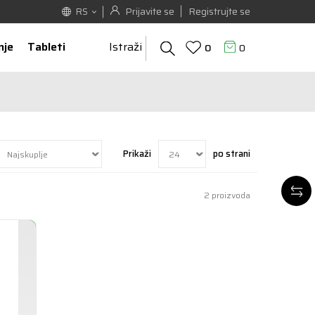
Prijavite se
Registrujte se
RS
nje
Tableti
Istraži
0
0
Prikaži
po strani
2
proizvoda