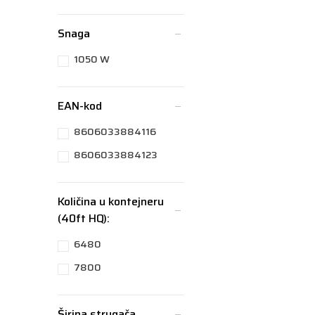
Snaga
1050 W
EAN-kod
8606033884116
8606033884123
Količina u kontejneru
(40ft HQ):
6480
7800
Širina strugača