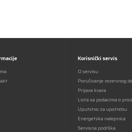
rmacije
Korisnički servis
ama
O servisu
akt
Poručivanje rezervnog d
Prijava kvara
Lista sa podacima o pro
Uputstvo za upotrebu
Energetska nalepnica
Servisna podrška