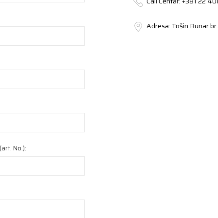
Call Centar:
+381 22 40
Adresa:
Tošin Bunar br.
art. No.):