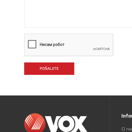
POŠALJITE
Info
O n