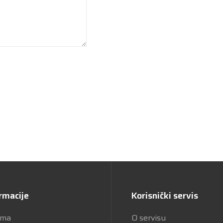
rmacije
Korisnički servis
ama
O servisu