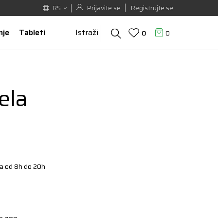
Prijavite se
Registrujte se
RS
nje
Tableti
Istraži
0
0
ela
a od 8h do 20h