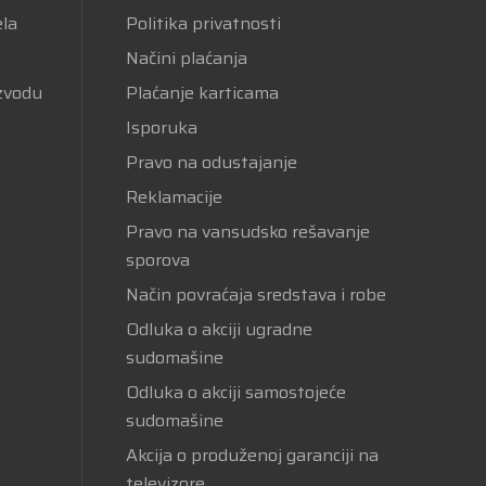
ela
Politika privatnosti
Načini plaćanja
izvodu
Plaćanje karticama
Isporuka
Pravo na odustajanje
Reklamacije
Pravo na vansudsko rešavanje
sporova
Način povraćaja sredstava i robe
Odluka o akciji ugradne
sudomašine
Odluka o akciji samostojeće
sudomašine
Akcija o produženoj garanciji na
televizore.