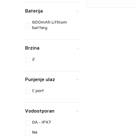
Baterija
600mAh Lithium
battery
Brzina
2
Punjenje ulaz
C port
Vodootporan
DA - IPX7
Ne