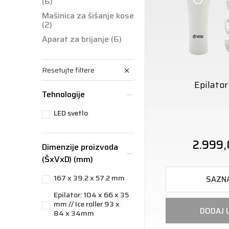
(6)
Mašinica za šišanje kose
(2)
Aparat za brijanje
(6)
Resetujte filtere
Epilato
Tehnologije
LED svetlo
2.999
Dimenzije proizvoda
(ŠxVxD) (mm)
167 x 39.2 x 57.2 mm
SAZNA
Epilator: 104 x 66 x 35
mm // Ice roller 93 x
DODAJ 
84 x 34mm