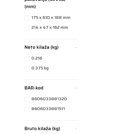
(mm)
175 x 610 x 188 mm
214 x 47 x 162 mm
Neto kilaža (kg)
0.216
0.375 kg
BAR-kod
8606033881320
8606033881511
Bruto kilaža (kg)