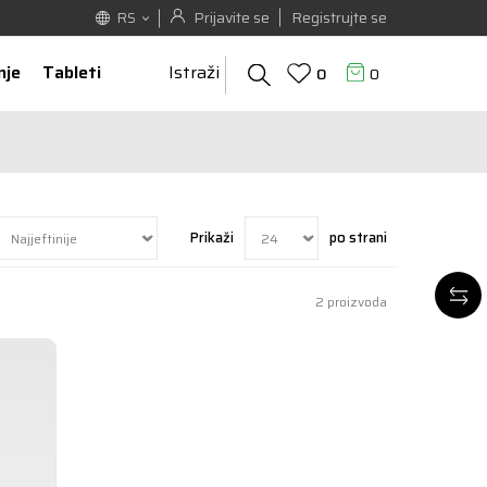
Prijavite se
Registrujte se
RS
nje
Tableti
Istraži
0
0
Prikaži
po strani
2
proizvoda