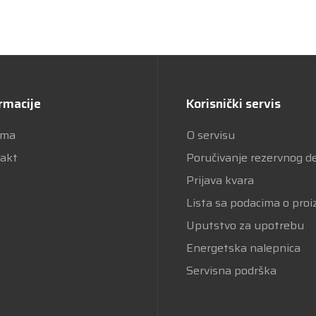
rmacije
Korisnički servis
ama
O servisu
akt
Poručivanje rezervnog d
Prijava kvara
Lista sa podacima o pro
Uputstvo za upotrebu
Energetska nalepnica
Servisna podrška