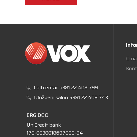
Info
O n
Kont
Call centar:
+381 22 408 799
Izložbeni salon:
+381 22 408 743
ERG DOO
UniCredit bank
170-0030018697000-84