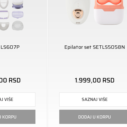
r LS607P
Epilator set SETLS5058N
,00
RSD
1.999,00
RSD
J VIŠE
SAZNAJ VIŠE
U KORPU
DODAJ U KORPU