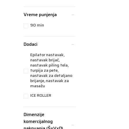
Vreme punjenja
90 min
Dodaci
Epilator nastavak,
nastavak brijač,
nastavak piling tela,
turpija za pete,
nastavak za detaljano
brijanje, nastavak za
masažu
ICE ROLLER
Dimenzije
komercijalnog
pakovanja (ŠxVxD)