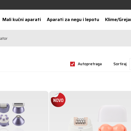
Mali kućni aparati
Aparati za negu i lepotu
Klime/Greja
lator
Autopretraga
Sortiraj