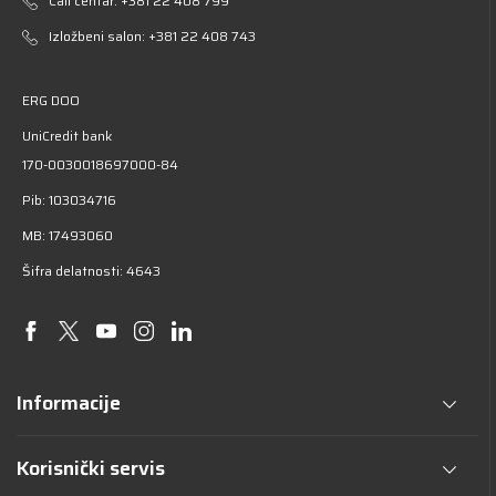
Call centar:
+381 22 408 799
Izložbeni salon:
+381 22 408 743
ERG DOO
UniCredit bank
170-0030018697000-84
Pib: 103034716
MB: 17493060
Šifra delatnosti: 4643
Informacije
Korisnički servis