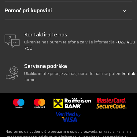
Pomoć pri kupovini
Kontaktirajte nas
Okrenite nas putem telefona za više informacija -
022 408
799
Servisna podrška
Ukoliko imate pitanje za nas, obratite nam se putem
kontakt
forme.
Nastojimo da budemo što precizniji u opisu proizvoda, prikazu slika, ali ne
možemo garantovati da su sve informacije kompletne i bez grešaka. Svi