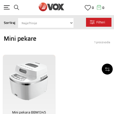
0
0
Filteri
Sortiraj
Mini pekare
1
proizvoda
Mini pekara BBM1345