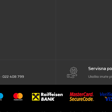
Servisna p
 -
022 408 799
Ukoliko imate p