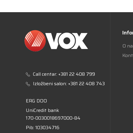
Info
O n
Kont
Call centar:
+381 22 408 799
Izložbeni salon:
+381 22 408 743
ERG DOO
UniCredit bank
170-0030018697000-84
Pib: 103034716