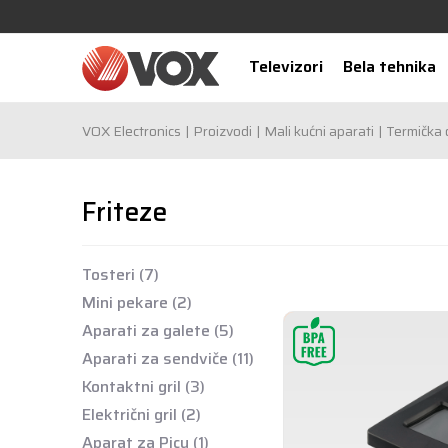
Televizori
Bela tehnika
VOX Electronics
Proizvodi
Mali kućni aparati
Termička 
Friteze
Tosteri
(7)
Mini pekare
(2)
Aparati za galete
(5)
Aparati za sendviče
(11)
Kontaktni gril
(3)
Električni gril
(2)
Aparat za Picu
(1)