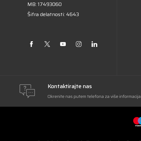
MB: 17493060
Šifra delatnosti: 4643
Kontaktirajte nas
Okrenite nas putem telefona za više informacija