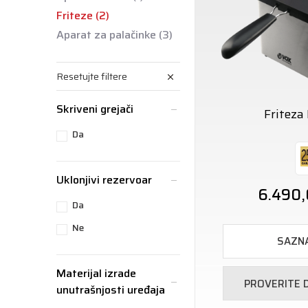
Friteze
(2)
Aparat za palačinke
(3)
Resetujte filtere
Skriveni grejači
Friteza
Da
Uklonjivi rezervoar
6.490
Da
Ne
SAZNA
Materijal izrade
PROVERITE
unutrašnjosti uređaja