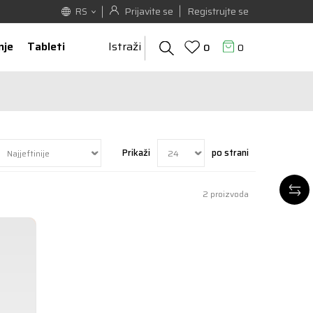
Prijavite se
Registrujte se
RS
nje
Tableti
Istraži
0
0
Prikaži
po strani
2
proizvoda