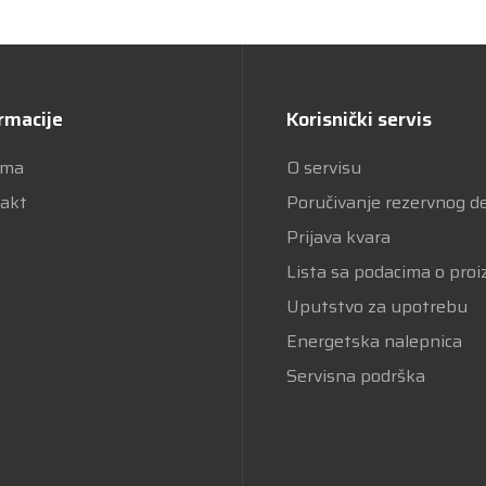
rmacije
Korisnički servis
ama
O servisu
akt
Poručivanje rezervnog d
Prijava kvara
Lista sa podacima o pro
Uputstvo za upotrebu
Energetska nalepnica
Servisna podrška