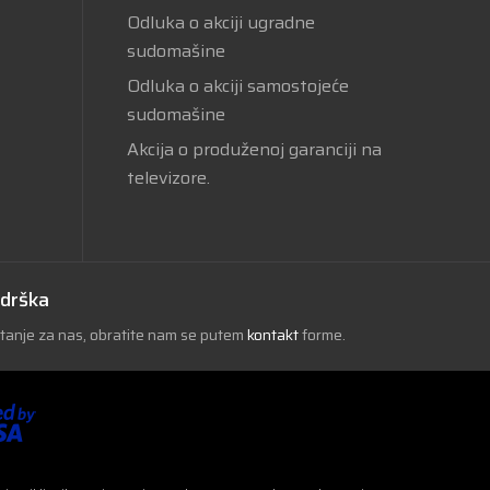
Odluka o akciji ugradne
sudomašine
Odluka o akciji samostojeće
sudomašine
Akcija o produženoj garanciji na
televizore.
odrška
itanje za nas, obratite nam se putem
kontakt
forme.