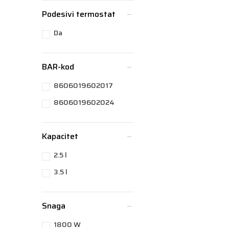
Podesivi termostat
Da
BAR-kod
8606019602017
8606019602024
Kapacitet
2.5 l
3.5 l
Snaga
1800 W