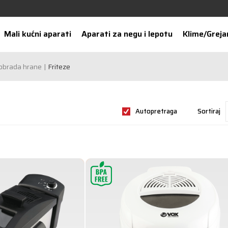
Mali kućni aparati
Aparati za negu i lepotu
Klime/Greja
obrada hrane
Friteze
Autopretraga
Sortiraj