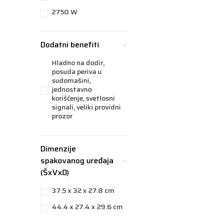
2750 W
Dodatni benefiti
Hladno na dodir,
posuda periva u
sudomašini,
jednostavno
korišćenje, svetlosni
signali, veliki providni
prozor
Dimenzije
spakovanog uređaja
(ŠxVxD)
37.5 x 32 x 27.8 cm
44.4 x 27.4 x 29.6 cm