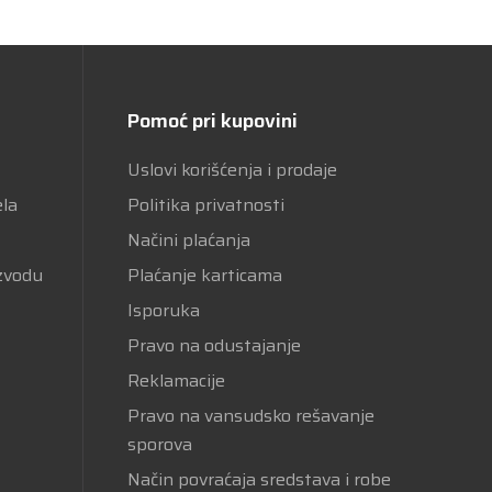
Pomoć pri kupovini
Uslovi korišćenja i prodaje
ela
Politika privatnosti
Načini plaćanja
izvodu
Plaćanje karticama
Isporuka
Pravo na odustajanje
Reklamacije
Pravo na vansudsko rešavanje
sporova
Način povraćaja sredstava i robe