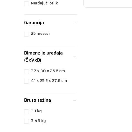
Nerđajući čelik
Garancija
25 meseci
Dimenzije uređaja
(ŠxVxD)
37 x 30 x 25.6 cm
41 x 25.2 x 27.6 cm
Bruto težina
3.1 kg
3.48 kg