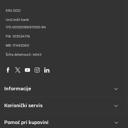
ERG DOO
UniCredit bank
170-0030018697000-84
Pib: 103034716
MB: 17493060
Šifra delatnosti: 4643
Informacije
Korisnički servis
Pomoć pri kupovini