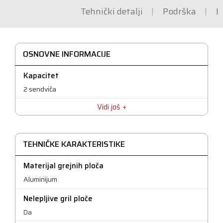
Tehnički detalji
Podrška
K
OSNOVNE INFORMACIJE
Kapacitet
2 sendviča
Vidi još
TEHNIČKE KARAKTERISTIKE
Materijal grejnih ploča
Aluminijum
Nelepljive gril ploče
Da